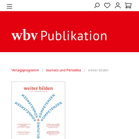
Verlagsprogramm
/
Journals und Periodika
/
weiter bilden