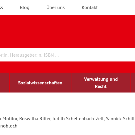
ss
Blog
Über uns
Kontakt
Verwaltung und
Sozialwissenschaften
Recht
rchitektur
chreibwissenschaft
irchenrecht
lind-sehbehindert
Erwachsenenbildung
Molitor, Roswitha Ritter, Judith Schellenbach-Zell, Yannick Schill
Knobloch
ulturelle Bildung
rühkindliche Bildung
ochschule und Wissenschaft
assrecht
vb forum