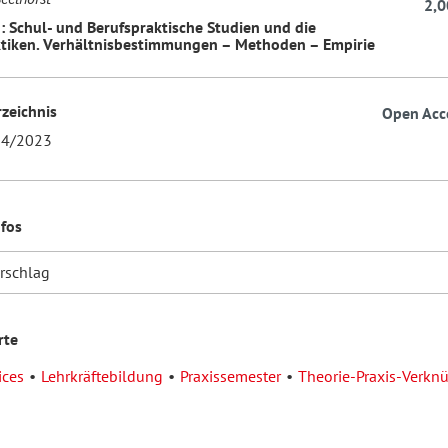
2,0
: Schul- und Berufspraktische Studien und die
tiken. Verhältnisbestimmungen – Methoden – Empirie
rzeichnis
Open Acc
4/2023
nfos
orschlag
rte
ices
Lehrkräftebildung
Praxissemester
Theorie-Praxis-Verkn