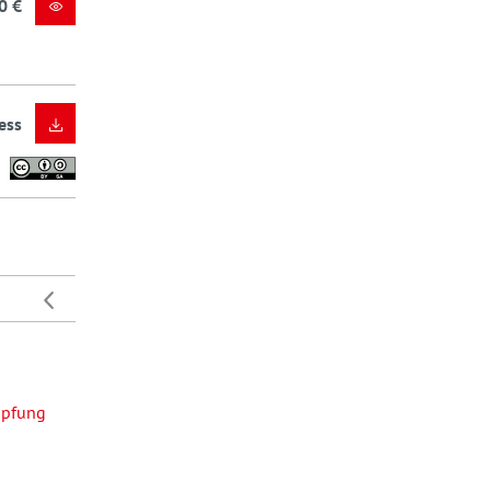
0 €
ess
üpfung