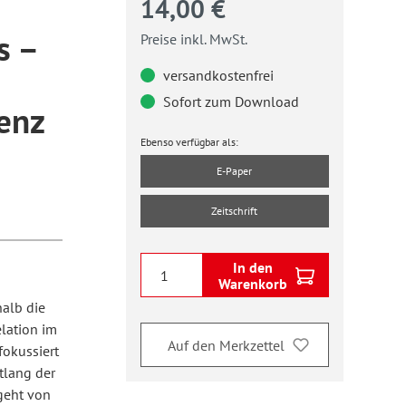
14,00 €
s –
Preise inkl. MwSt.
versandkostenfrei
Sofort zum Download
enz
Ebenso verfügbar als:
E-Paper
Zeitschrift
In den
Warenkorb
halb die
lation im
Auf den Merkzettel
fokussiert
tlang der
 geht von