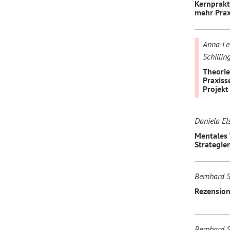
Kernprakt
mehr Prax
Anna-Len
Schillin
Theorie
Praxiss
Projekt
Daniela El
Mentales 
Strategie
Bernhard S
Rezension
Bernhard S