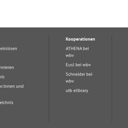
Kooperationen
einlösen
ATHENA bei
wbv
Eusl bei wbv
nnieren
Schneider bei
nis
wbv
or:innen und
utb elibrary
e
eichnis