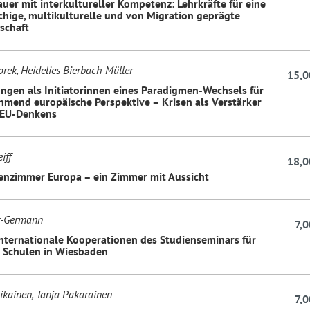
uer mit interkultureller Kompetenz: Lehrkräfte für eine
hige, multikulturelle und von Migration geprägte
schaft
rek, Heidelies Bierbach-Müller
15,0
ungen als Initiatorinnen eines Paradigmen-Wechsels für
hmend europäische Perspektive – Krisen als Verstärker
)EU-Denkens
iff
18,0
enzimmer Europa – ein Zimmer mit Aussicht
r-Germann
7,0
internationale Kooperationen des Studienseminars für
e Schulen in Wiesbaden
ikainen, Tanja Pakarainen
7,0