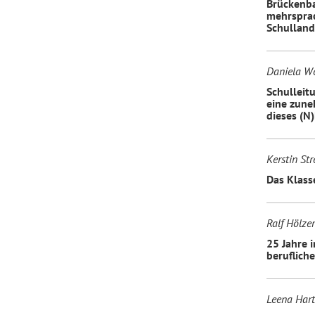
Brückenba
mehrsprac
Schulland
Daniela Wo
Schulleit
eine zune
dieses (N
Kerstin Stre
Das Klass
Ralf Hölze
25 Jahre 
beruflich
Leena Hart