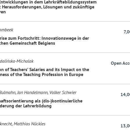
Entwicklungen in dem Lehrkräftebildungssystem
: Herausforderungen, Lösungen und zukünftige
ven
ombeek
7,0
rise zum Fortschritt: Innovationswege in der
chen Gemeinschaft Belgiens
dalińska-Michalak
Open Acc
n of Teachers’ Salaries and its Impact on the
eness of the Teaching Profession in Europe
Bulmahn, Jan Handelmann, Volker Schwier
14,0
ftsorientierung als (dis-)kontinuierliche
derung der Lehrerbildung
knecht, Matthias Nückles
13,0