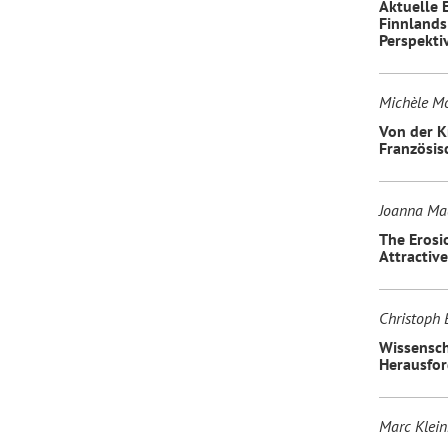
Aktuelle 
Finnlands
Perspekti
Michèle M
Von der K
Französis
Joanna Ma
The Erosio
Attractiv
Christoph 
Wissenscha
Herausfor
Marc Klein