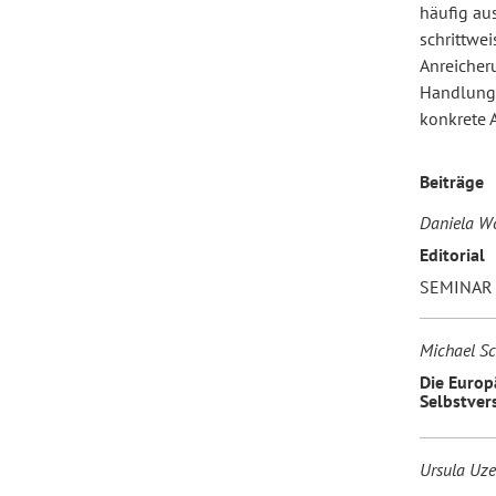
häufig au
schrittwe
Anreicher
Forum Arbeitslehre
Handlungs
konkrete 
Beiträge
Daniela Wo
Editorial
SEMINAR 
Michael Sc
Die Europ
Selbstver
Ursula Uzer