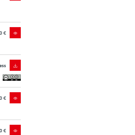
0 €
ess
0 €
0 €