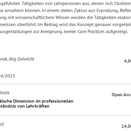
sgeführten Tätigkeiten von Lehrpersonen aus, denen sich Studier
ise annähern können. In einem steten Zyklus aus Erprobung, Refle
ung mit wissenschaftlichem Wissen werden die Tätigkeiten elabori
wissen überführt. Im Beitrag wird das Konzept genauer vorgestel
Ausgestaltungen zur Aneignung zweier Core Practices aufgezeigt.
rek, Jörg Dohnicht
4,0
4/2023
hratz
Open Acc
äische Dimension im professionellen
ständnis von Lehrkräften
li
14,0