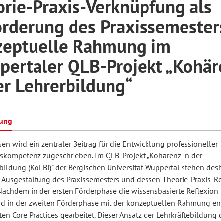
rie-Praxis-Verknüpfung als
rderung des Praxissemester
hilosophie
oziale Arbeit
orum Erwachsenenbildung
Schule und Unterricht
zeptuelle Rahmung im
ertaler QLB-Projekt „Kohär
er Lehrerbildung“
chul- und Unterrichtsforschung
AB-Forum
ersonal- und
bung
oSch
rganisationsentwicklung
en wird ein zentraler Beitrag für die Entwicklung professioneller
kompetenz zugeschrieben. Im QLB-Projekt „Kohärenz in der
eminar
bildung (KoLBi)" der Bergischen Universität Wuppertal stehen des
 Ausgestaltung des Praxissemesters und dessen Theorie-Praxis-Re
Nachdem in der ersten Förderphase die wissensbasierte Reflexion 
eitschrift für
rd in der zweiten Förderphase mit der konzeptuellen Rahmung en
n Core Practices gearbeitet. Dieser Ansatz der Lehrkräftebildung
remdsprachenforschung