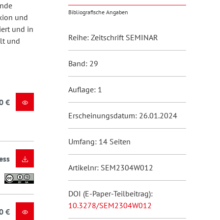
ende
Bibliografische Angaben
xion und
ert und in
Reihe: Zeitschrift SEMINAR
lt und
Band: 29
Auflage: 1
0 €
Erscheinungsdatum: 26.01.2024
Umfang: 14 Seiten
ess
Artikelnr: SEM2304W012
DOI (E-Paper-Teilbeitrag):
10.3278/SEM2304W012
0 €