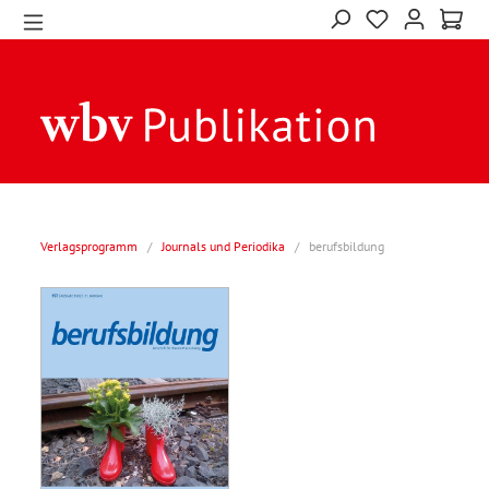
Verlagsprogramm
/
Journals und Periodika
/
berufsbildung