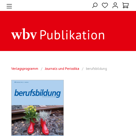
Verlagsprogramm
/
Journals und Periodika
/
berufsbildung