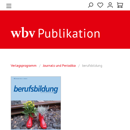
Verlagsprogramm
/
Journals und Periodika
/
berufsbildung