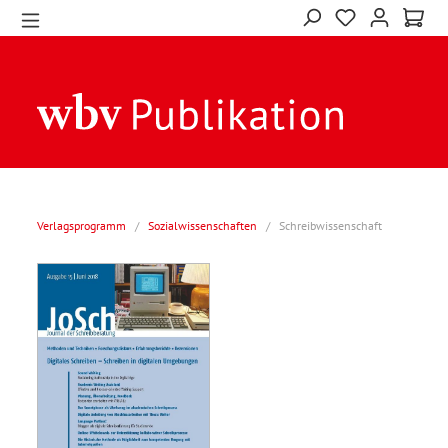
Verlagsprogramm
/
Sozialwissenschaften
/
Schreibwissenschaft