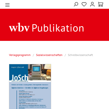
Verlagsprogramm
/
Sozialwissenschaften
/
Schreibwissenschaft