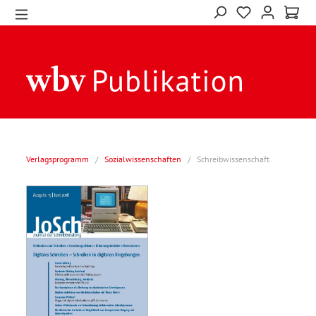
Verlagsprogramm
/
Sozialwissenschaften
/
Schreibwissenschaft