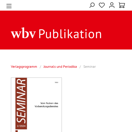
Verlagsprogramm
/
Journals und Periodika
/
Seminar