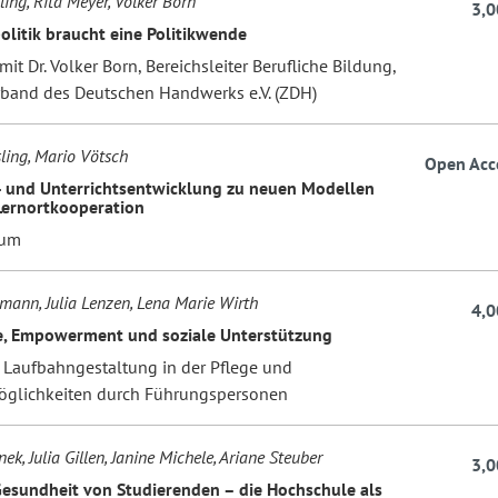
ing, Rita Meyer, Volker Born
3,0
olitik braucht eine Politikwende
mit Dr. Volker Born, Bereichsleiter Berufliche Bildung,
rband des Deutschen Handwerks e.V. (ZDH)
ling, Mario Vötsch
Open Acc
- und Unterrichtsentwicklung zu neuen Modellen
 Lernortkooperation
rum
lmann, Julia Lenzen, Lena Marie Wirth
4,0
, Empowerment und soziale Unterstützung
e Laufbahngestaltung in der Pflege und
öglichkeiten durch Führungspersonen
ek, Julia Gillen, Janine Michele, Ariane Steuber
3,0
esundheit von Studierenden – die Hochschule als