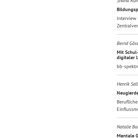
Shana Rühl
Bildungsp
Interview 
Zentralve
Bernd Göss
Mit Schul
digitaler
bb-spekt
Henrik Sel
Neugierde
Beruflich
Einflussm
Natalie Ban
Mentale G