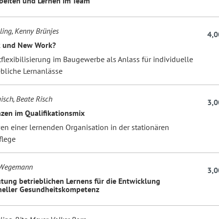
rbeiten und Lernen im Team
ing, Kenny Brünjes
4,0
 und New Work?
tflexibilisierung im Baugewerbe als Anlass für individuelle
ebliche Lernanlässe
isch, Beate Risch
3,0
en im Qualifikationsmix
en einer lernenden Organisation in der stationären
flege
 Wegemann
3,0
tung betrieblichen Lernens für die Entwicklung
neller Gesundheitskompetenz