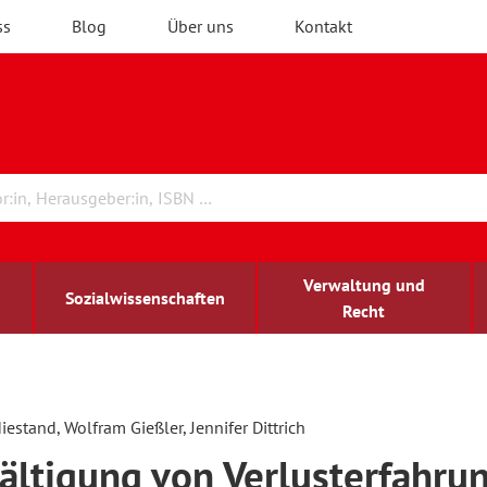
ss
Blog
Über uns
Kontakt
Verwaltung und
Sozialwissenschaften
Recht
rchitektur
chreibwissenschaft
irchenrecht
lind-sehbehindert
Erwachsenenbildung
iestand, Wolfram Gießler, Jennifer Dittrich
ltigung von Verlusterfahru
ulturelle Bildung
rühkindliche Bildung
ochschule und Wissenschaft
assrecht
vb forum