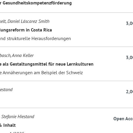
ür Gesundheitskompetenzförderung
elt, Daniel Láscarez Smith
3,0
dungsreform in Costa Rica
und strukturelle Herausforderungen
basch, Anna Keller
3,0
 als Gestaltungsmittel für neue Lernkulturen
e Annäherungen am Beispiel der Schweiz
iestand
2,0
n
, Stefanie Hiestand
Open Acc
& Inhalt