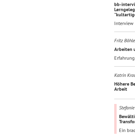
bb-intervi
Lerngeleg
"kultarti
Forum Arbeitslehre
Interview 
Fritz Böhle
Arbeiten 
Erfahrung
Katrin Kra
Höhere Be
Arbeit
Stefanie
Bewälti
Transfo
Ein bra