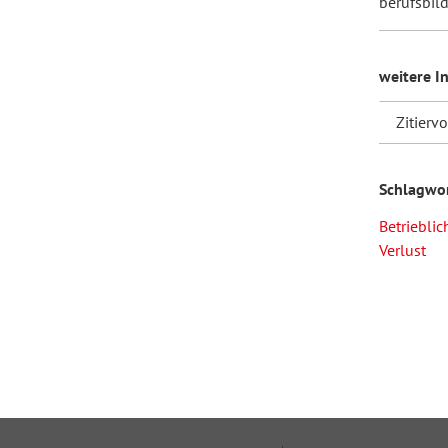
berufsbil
weitere I
Zitierv
Schlagwo
Betrieblic
Verlust