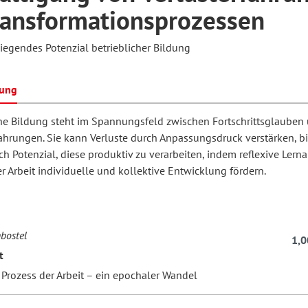
ransformationsprozessen
iegendes Potenzial betrieblicher Bildung
hilosophie
oziale Arbeit
orum Erwachsenenbildung
Schule und Unterricht
bung
chul- und Unterrichtsforschung
AB-Forum
che Bildung steht im Spannungsfeld zwischen Fortschrittsglauben
fahrungen. Sie kann Verluste durch Anpassungsdruck verstärken, bi
h Potenzial, diese produktiv zu verarbeiten, indem reflexive Lern
ersonal- und
oSch
r Arbeit individuelle und kollektive Entwicklung fördern.
rganisationsentwicklung
eminar
bostel
1,0
t
 Prozess der Arbeit – ein epochaler Wandel
eitschrift für
remdsprachenforschung