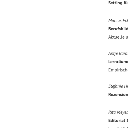
Setting f
Marcus Eck
Berufsbil
Aktuelle 
Antje Bara
Lernräume
Empirisch
Stefanie H
Rezensio
Rita Meyer
Editorial 