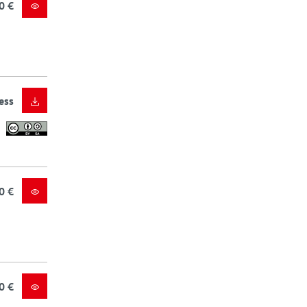
0 €
ess
0 €
0 €