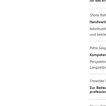
für das A
Shana Rühl
Handwerk
Arbeitszei
und betri
Petra Gaug
Kompetenz
Perspektiv
Langzeitp
Franziska
Zur Bedeu
professio