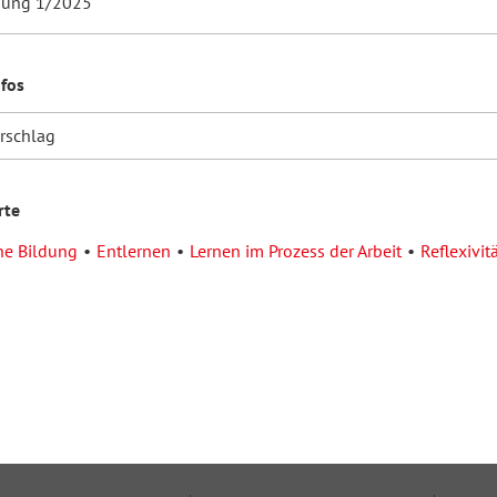
dung 1/2025
nfos
orschlag
rte
he Bildung
Entlernen
Lernen im Prozess der Arbeit
Reflexivit