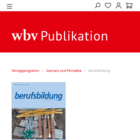
Verlagsprogramm
/
Journals und Periodika
/
berufsbildung