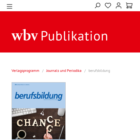
Verlagsprogramm
/
Journals und Periodika
/
berufsbildung