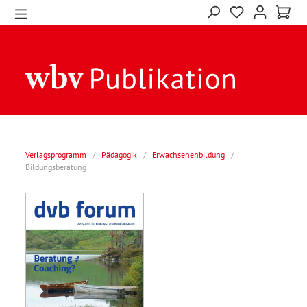
Verlagsprogramm
/
Pädagogik
/
Erwachsenenbildung
/
Bildungsberatung