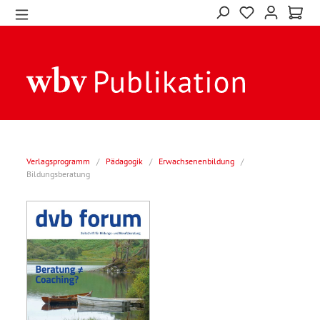
Verlagsprogramm
/
Pädagogik
/
Erwachsenenbildung
/
Bildungsberatung