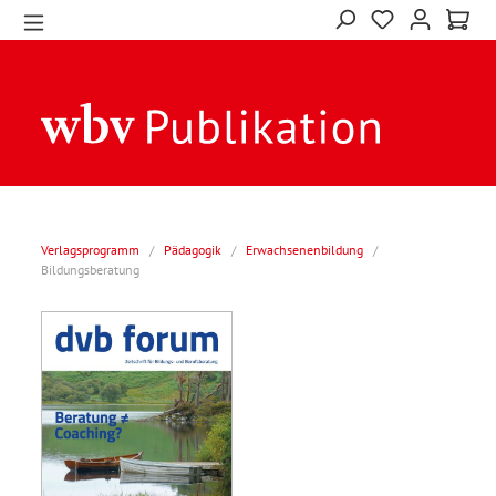
Verlagsprogramm
/
Pädagogik
/
Erwachsenenbildung
/
Bildungsberatung