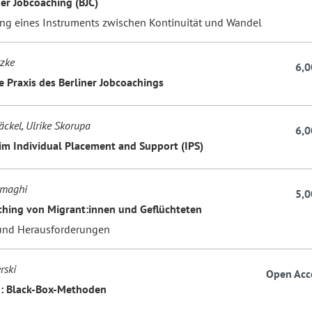
ner Jobcoaching (BJC)
ng eines Instruments zwischen Kontinuität und Wandel
zke
6,0
ie Praxis des Berliner Jobcoachings
äckel, Ulrike Skorupa
6,0
im Individual Placement and Support (IPS)
maghi
5,0
ching von Migrant:innen und Geflüchteten
und Herausforderungen
rski
Open Acc
: Black-Box-Methoden