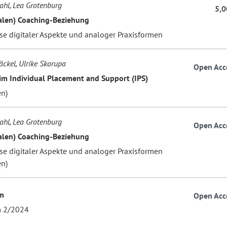
hl, Lea Grotenburg
5,0
talen) Coaching-Beziehung
sse digitaler Aspekte und analoger Praxisformen
äckel, Ulrike Skorupa
Open Acc
im Individual Placement and Support (IPS)
en)
hl, Lea Grotenburg
Open Acc
talen) Coaching-Beziehung
sse digitaler Aspekte und analoger Praxisformen
en)
m
Open Acc
m 2/2024