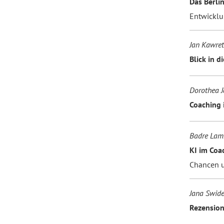
Das Berli
Entwicklu
Jan Kawret
Blick in d
Dorothea J
Coaching 
Badre Lam
KI im Coa
Chancen 
Jana Swide
Rezension