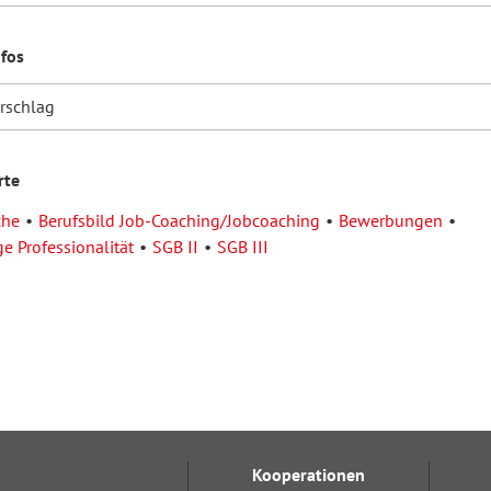
nfos
orschlag
rte
che
Berufsbild Job-Coaching/Jobcoaching
Bewerbungen
e Professionalität
SGB II
SGB III
Kooperationen