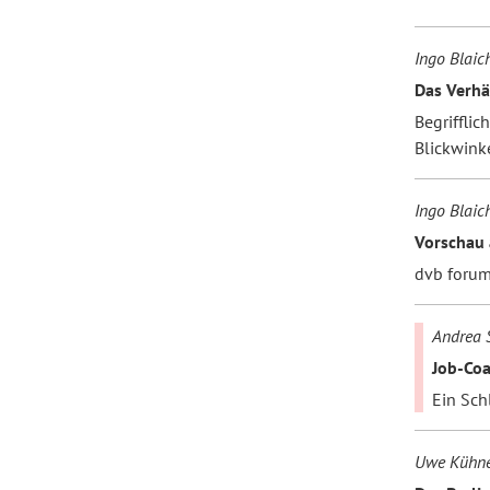
Ingo Blaic
Forum Arbeitslehre
Das Verhä
Begriffli
Blickwinke
Ingo Blaic
Vorschau 
dvb foru
Andrea 
Job-Co
Ein Sch
Uwe Kühne