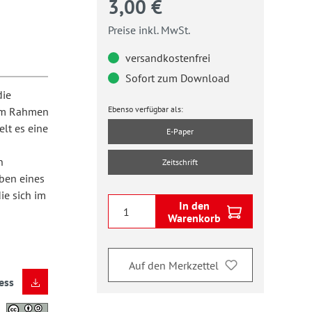
3,00 €
Preise inkl. MwSt.
versandkostenfrei
Sofort zum Download
die
Ebenso verfügbar als:
 im Rahmen
lt es eine
E-Paper
n
Zeitschrift
aben eines
ie sich im
In den
Warenkorb
Auf den Merkzettel
ess