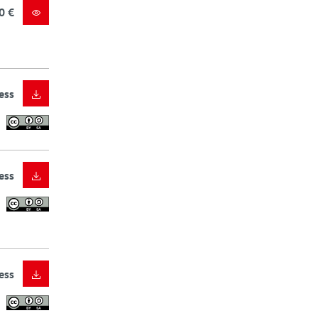
0 €
ess
ess
ess