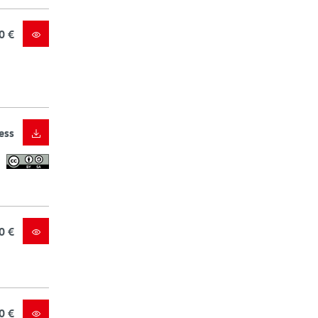
0 €
ess
0 €
0 €