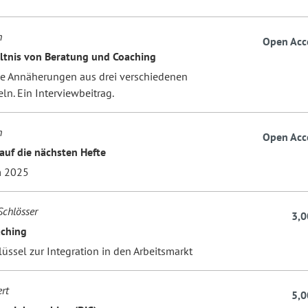
h
Open Acc
ltnis von Beratung und Coaching
che Annäherungen aus drei verschiedenen
ln. Ein Interviewbeitrag.
h
Open Acc
auf die nächsten Hefte
m 2025
Schlösser
3,0
aching
lüssel zur Integration in den Arbeitsmarkt
rt
5,0