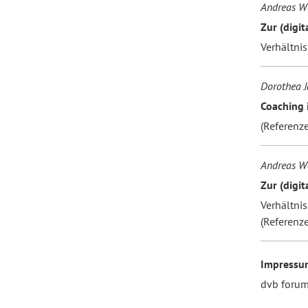
Andreas Wa
Zur (digi
Verhältni
Dorothea J
Coaching 
(Referenz
Andreas Wa
Zur (digi
Verhältni
(Referenz
Impressu
dvb foru