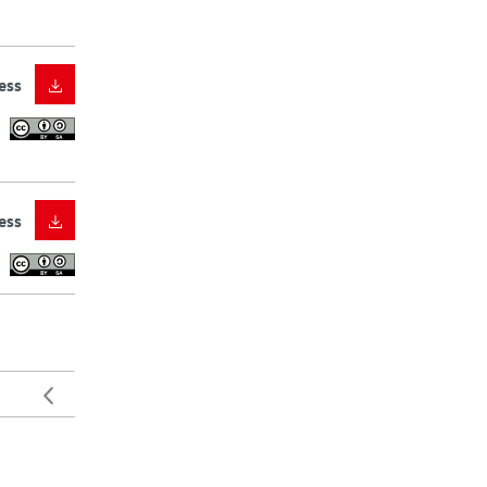
ess
ess