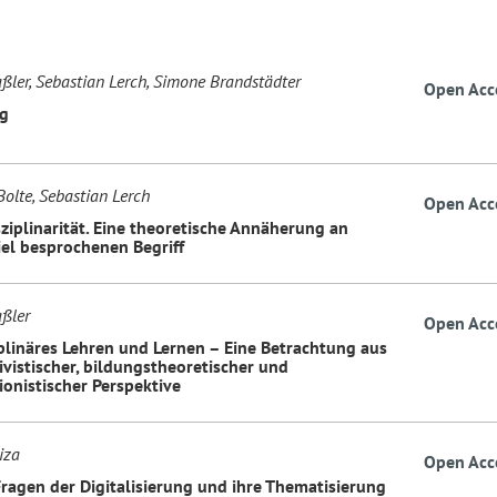
ßler, Sebastian Lerch, Simone Brandstädter
Open Acc
g
olte, Sebastian Lerch
Open Acc
sziplinarität. Eine theoretische Annäherung an
iel besprochenen Begriff
ßler
Open Acc
iplinäres Lehren und Lernen – Eine Betrachtung aus
ivistischer, bildungstheoretischer und
ionistischer Perspektive
iza
Open Acc
Fragen der Digitalisierung und ihre Thematisierung