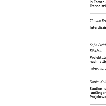
in Forsch
Transdiszi
Simone Br
Interdisz
Sofia Eleft
Böschen
Projekt „
nachhalti
Interdiszi
Daniel Knö
Studien- 
-anfänger
Projektw