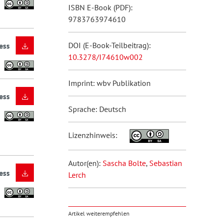
ISBN E-Book (PDF):
9783763974610
DOI (E-Book-Teilbeitrag):
ess
10.3278/I74610w002
Imprint: wbv Publikation
ess
Sprache: Deutsch
Lizenzhinweis:
Autor(en):
Sascha Bolte
,
Sebastian
ess
Lerch
Artikel weiterempfehlen