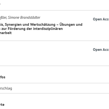
n
ßler, Simone Brandstädter
Open Acc
is, Synergien und Wertschätzung – Übungen und
zur Förderung der interdisziplinären
arbeit
Open Acc
nfos
orschlag
rte