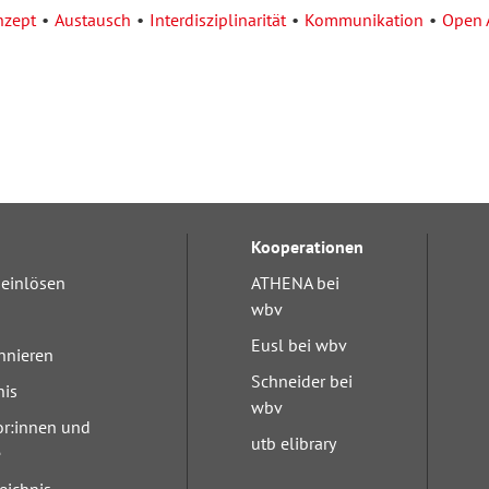
nzept
Austausch
Interdisziplinarität
Kommunikation
Open 
Kooperationen
einlösen
ATHENA bei
wbv
Eusl bei wbv
nnieren
Schneider bei
nis
wbv
or:innen und
utb elibrary
e