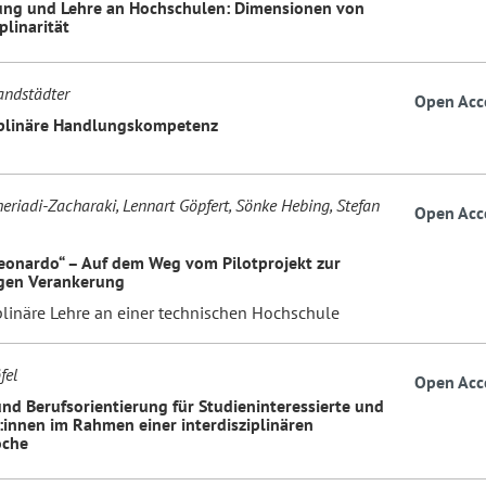
ung und Lehre an Hochschulen: Dimensionen von
plinarität
andstädter
Open Acc
iplinäre Handlungskompetenz
heriadi-Zacharaki, Lennart Göpfert, Sönke Hebing, Stefan
Open Acc
Leonardo“ – Auf dem Weg vom Pilotprojekt zur
gen Verankerung
plinäre Lehre an einer technischen Hochschule
fel
Open Acc
und Berufsorientierung für Studieninteressierte und
:innen im Rahmen einer interdisziplinären
oche