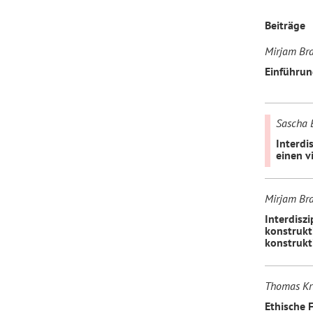
Beiträge
Forum Arbeitslehre
Mirjam Bra
Einführun
Sascha B
Interdi
einen v
Mirjam Bra
Interdisz
konstrukt
konstrukt
Thomas Kr
Ethische 