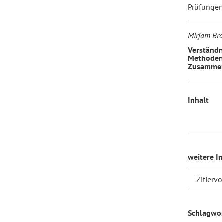
Prüfunge
Mirjam Bra
Verständn
Methoden 
Zusammen
Inhalt
weitere I
Zitierv
Schlagwo