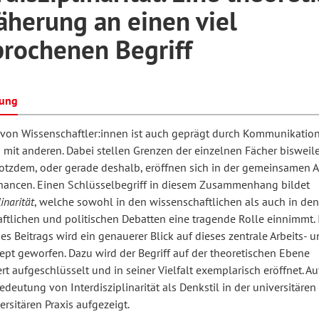
herung an einen viel
rochenen Begriff
hilosophie
oziale Arbeit
orum Erwachsenenbildung
Schule und Unterricht
bung
chul- und Unterrichtsforschung
AB-Forum
t von Wissenschaftler:innen ist auch geprägt durch Kommunikatio
 mit anderen. Dabei stellen Grenzen der einzelnen Fächer biswei
ersonal- und
rotzdem, oder gerade deshalb, eröffnen sich in der gemeinsamen A
oSch
ancen. Einen Schlüsselbegriff in diesem Zusammenhang bildet
rganisationsentwicklung
linarität
, welche sowohl in den wissenschaftlichen als auch in den
aftlichen und politischen Debatten eine tragende Rolle einnimmt.
 Beitrags wird ein genauerer Blick auf dieses zentrale Arbeits- u
eminar
pt geworfen. Dazu wird der Begriff auf der theoretischen Ebene
ert aufgeschlüsselt und in seiner Vielfalt exemplarisch eröffnet. 
edeutung von Interdisziplinarität als Denkstil in der universitären
eitschrift für
rsitären Praxis aufgezeigt.
remdsprachenforschung