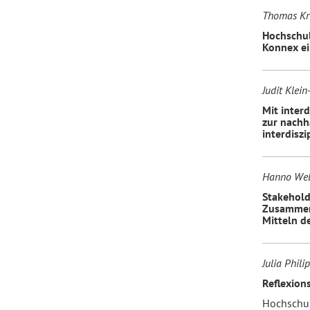
Thomas Kr
Hochschul
Konnex ei
Judit Klei
Mit inter
zur nachh
interdiszi
Hanno Webe
Stakehold
Zusammena
Mitteln d
Julia Phili
Reflexions
Hochschul