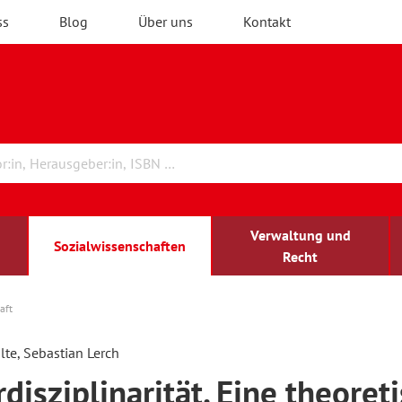
ss
Blog
Über uns
Kontakt
Verwaltung und
Sozialwissenschaften
Recht
aft
rchitektur
chreibwissenschaft
irchenrecht
lind-sehbehindert
Erwachsenenbildung
lte, Sebastian Lerch
rdisziplinarität. Eine theoret
ulturelle Bildung
rühkindliche Bildung
ochschule und Wissenschaft
assrecht
vb forum