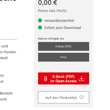
0,00 €
Preise inkl. MwSt.
versandkostenfrei
Sofort zum Download
Ebenso verfügbar als:
n und
E-Book (PDF)
len Hürden
rbeit
Print
 Im
E-Book (PDF)
im Open Access
nd
Außerdem
Auf den Merkzettel
 und