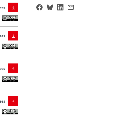
ess
ess
ess
ess