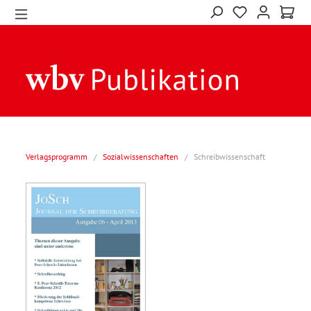
Verlagsprogramm
/
Sozialwissenschaften
/
Schreibwissenschaft