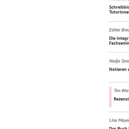
Schreibbi
Tutorinne
Esther Bre
Die integ
Fachsemi
Nadja Sen
Notieren 
Tim Wer
Rezensi
Lina Maye
Das Buch 