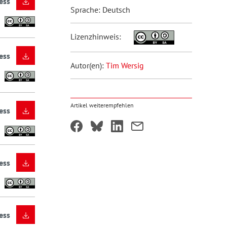
ess
Sprache: Deutsch
Lizenzhinweis:
ess
Autor(en):
Tim Wersig
Artikel weiterempfehlen
ess
ess
ess