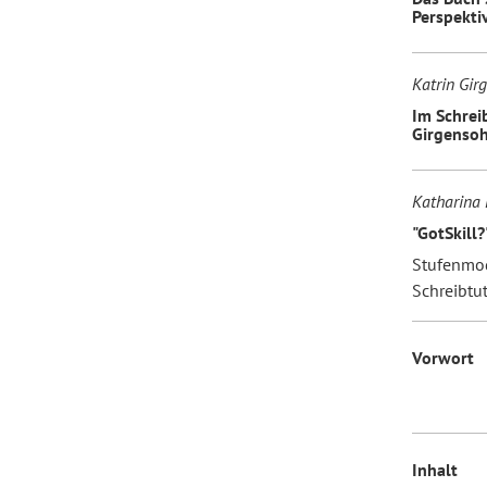
Perspekti
Katrin Gir
Im Schrei
Girgenso
Katharina 
"GotSkill?
Stufenmod
Schreibtu
Vorwort
Inhalt