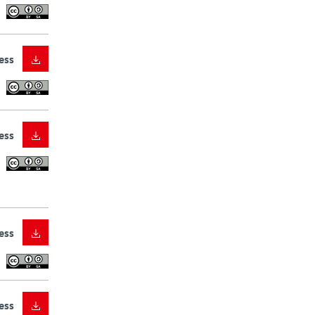
ess
ess
ess
ess