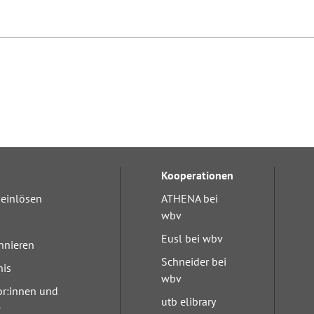
Kooperationen
einlösen
ATHENA bei
wbv
Eusl bei wbv
nnieren
Schneider bei
nis
wbv
or:innen und
utb elibrary
e