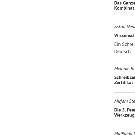
Das Ganze 
Kombinati
Forum Arbeitslehre
Astrid Neu
Wissensch
Ein Schre
Deutsch
Melanie Bri
Schreibze
Zertifikat
Mirjam Ste
Die 5. Pee
Werkzeug
Mirëlinda 