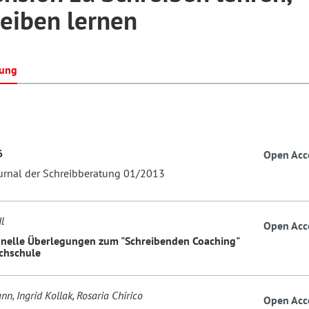
eiben lernen
hilosophie
oziale Arbeit
orum Erwachsenenbildung
Schule und Unterricht
bung
chul- und Unterrichtsforschung
AB-Forum
6
Open Acc
ersonal- und
oSch
ournal der Schreibberatung 01/2013
rganisationsentwicklung
l
Open Acc
eminar
nelle Überlegungen zum "Schreibenden Coaching"
chschule
eitschrift für
n, Ingrid Kollak, Rosaria Chirico
Open Acc
remdsprachenforschung