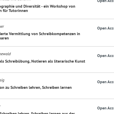
Open Acc
ographie und Diversität - ein Workshop von
n für Tutorinnen
uer
Open Acc
rierte Vermittlung von Schreibkompetenzen in
naren
newald
Open Acc
als Schreibübung, Notieren als literarische Kunst
sig
Open Acc
on zu Schreiben lehren, Schreiben lernen
r
Open Acc
Schreiben lehren, Schreiben lernen aus der