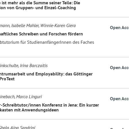
ist mehr als die Summe seiner Teile: Die
on von Gruppen- und Einzel-Coaching
mann, Isabelle Mahler, Winnie-Karen Giera
Open Acc
aftliches Schreiben und Forschen fördern
ibtutorium für StudienanfängerInnen des Faches
nkschulte, Irina Barczaitis
Open Acc
ntrumsarbeit und Employability: das Göttinger
 ProText
inebach, Marco Linguri
Open Acc
r-Schreibtutor/innen Konferenz in Jena: Ein kurzer
kasten mit Anwendungsideen
Shala, Aina Sandrini