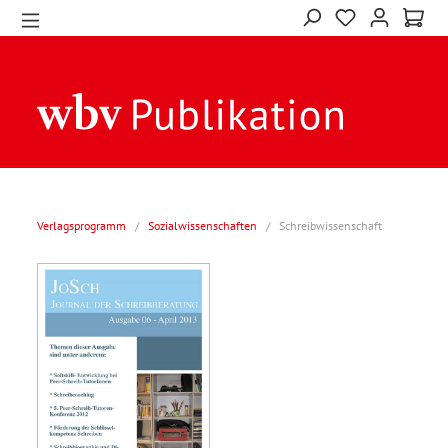
Verlagsprogramm
/
Sozialwissenschaften
/
Schreibwissenschaft