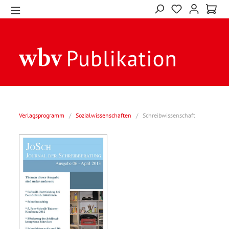
Verlagsprogramm
/
Sozialwissenschaften
/
Schreibwissenschaft