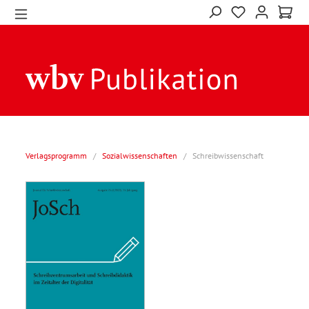
Verlagsprogramm
/
Sozialwissenschaften
/
Schreibwissenschaft