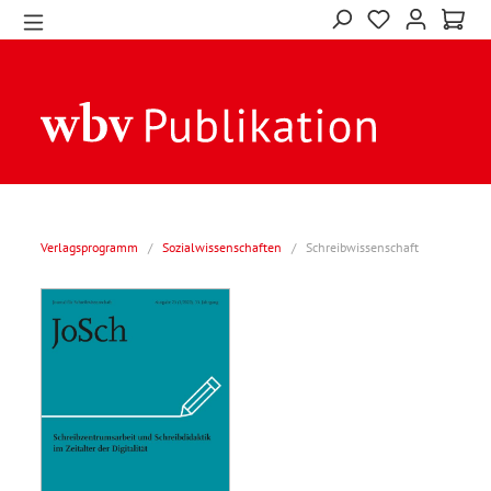
Verlagsprogramm
/
Sozialwissenschaften
/
Schreibwissenschaft