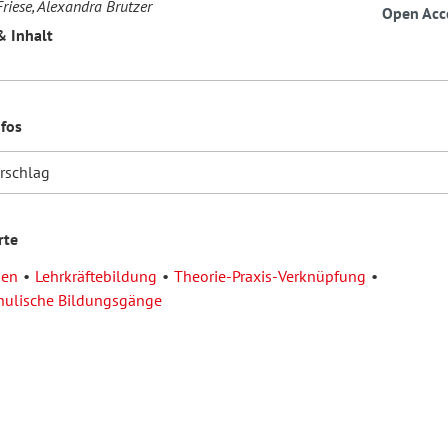
riese, Alexandra Brutzer
Open Acc
& Inhalt
nfos
orschlag
rte
nen
Lehrkräftebildung
Theorie-Praxis-Verknüpfung
chulische Bildungsgänge