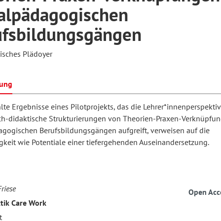
alpädagogischen
ufsbildungsgängen
hilosophie
oziale Arbeit
orum Erwachsenenbildung
Schule und Unterricht
tisches Plädoyer
chul- und Unterrichtsforschung
AB-Forum
bung
te Ergebnisse eines Pilotprojekts, das die Lehrer*innenperspektiv
ersonal- und
h-didaktische Strukturierungen von Theorien-Praxen-Verknüpfun
oSch
rganisationsentwicklung
agogischen Berufsbildungsgängen aufgreift, verweisen auf die
keit wie Potentiale einer tiefergehenden Auseinandersetzung.
eminar
riese
Open Acc
eitschrift für
tik Care Work
remdsprachenforschung
t