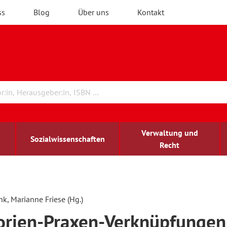
ss
Blog
Über uns
Kontakt
Verwaltung und
Sozialwissenschaften
Recht
rchitektur
chreibwissenschaft
irchenrecht
lind-sehbehindert
Erwachsenenbildung
k, Marianne Friese (Hg.)
rien-Praxen-Verknüpfungen
ulturelle Bildung
rühkindliche Bildung
ochschule und Wissenschaft
assrecht
vb forum