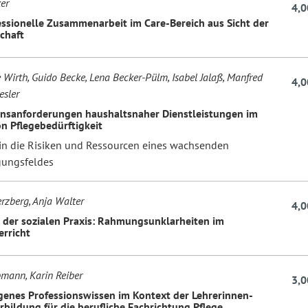
er
4,0
essionelle Zusammenarbeit im Care-Bereich aus Sicht der
chaft
 Wirth, Guido Becke, Lena Becker-Pülm, Isabel Jalaß, Manfred
4,0
esler
onsanforderungen haushaltsnaher Dienstleistungen im
n Pflegebedürftigkeit
 in die Risiken und Ressourcen eines wachsenden
gungsfeldes
rzberg, Anja Walter
4,0
 der sozialen Praxis: Rahmungsunklarheiten im
erricht
mann, Karin Reiber
3,0
enes Professionswissen im Kontext der Lehrerinnen-
rbildung für die berufliche Fachrichtung Pflege