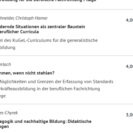
hneider, Christoph Hamar
4,0
dernde Situationen als zentraler Baustein
eruflicher Curricula
el des KuGeL-Curriculums für die generalistische
bildung
erlach
4,0
men, wenn nicht stehlen?
Möglichkeiten und Grenzen der Erfassung von Standards
rkräfteausbildung in der beruflichen Fachrichtung
ege
es-Chyrek
3,0
agogik und nachhaltige Bildung: Didaktische
ngen