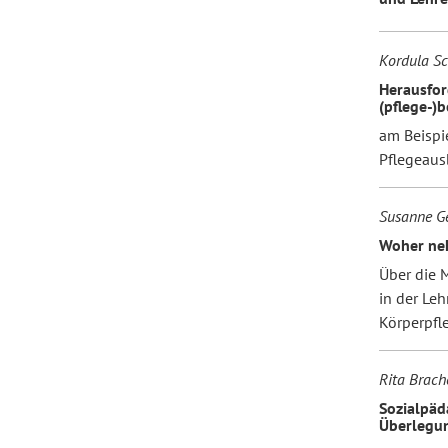
Kordula Sc
Herausfor
(pflege-)b
am Beispi
Pflegeaus
Susanne G
Woher neh
Über die 
in der Leh
Körperpfl
Rita Brach
Sozialpäd
Überlegu