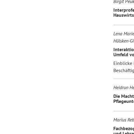
Birgit Peuk
Interprof
Hauswirts
Lena Marie
Hülsken-Gi
Interakti
Umfeld vo
Einblicke
Beschäfti
Heidrun He
Die Macht
Pflegeunt
Marius Reb
Fachbezog
und Lehre