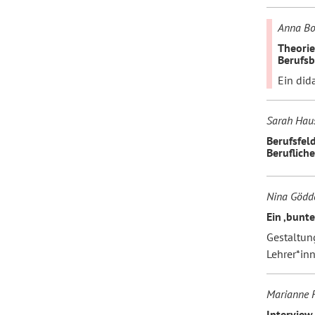
Anna Bo
Theorie
Berufs
Ein did
Sarah Haus
Berufsfel
Beruflich
Nina Gödde
Ein ‚bunt
Gestaltun
Lehrer*in
Marianne F
Interview