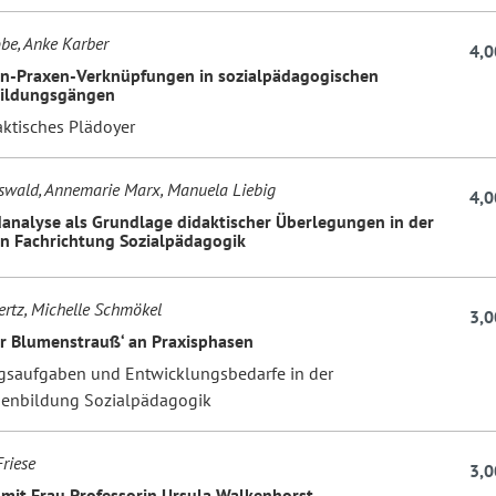
be, Anke Karber
4,0
n-Praxen-Verknüpfungen in sozialpädagogischen
bildungsgängen
aktisches Plädoyer
wald, Annemarie Marx, Manuela Liebig
4,0
danalyse als Grundlage didaktischer Überlegungen in der
en Fachrichtung Sozialpädagogik
rtz, Michelle Schmökel
3,0
er Blumenstrauß‘ an Praxisphasen
gsaufgaben und Entwicklungsbedarfe in der
nenbildung Sozialpädagogik
riese
3,0
 mit Frau Professorin Ursula Walkenhorst