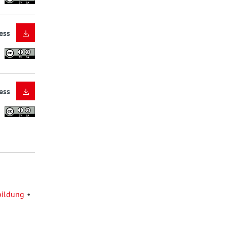
ess
ess
ildung