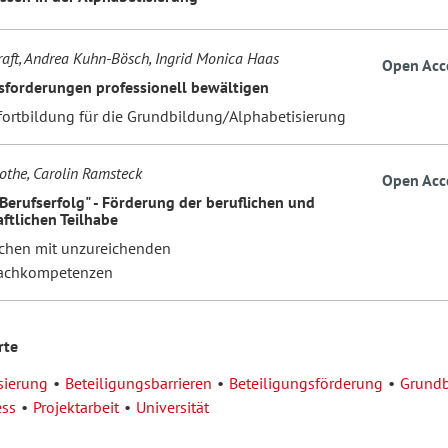
aft, Andrea Kuhn-Bösch, Ingrid Monica Haas
Open Acc
sforderungen professionell bewältigen
rfortbildung für die Grundbildung/Alphabetisierung
othe, Carolin Ramsteck
Open Acc
Berufserfolg" - Förderung der beruflichen und
ftlichen Teilhabe
chen mit unzureichenden
rachkompetenzen
rte
sierung
Beteiligungsbarrieren
Beteiligungsförderung
Grundb
ess
Projektarbeit
Universität