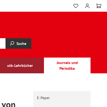
Suche
Journals und
utb-Lehrbücher
Periodika
E-Paper
 von