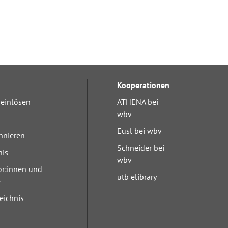
Kooperationen
einlösen
ATHENA bei
wbv
Eusl bei wbv
nnieren
Schneider bei
nis
wbv
or:innen und
utb elibrary
e
eichnis