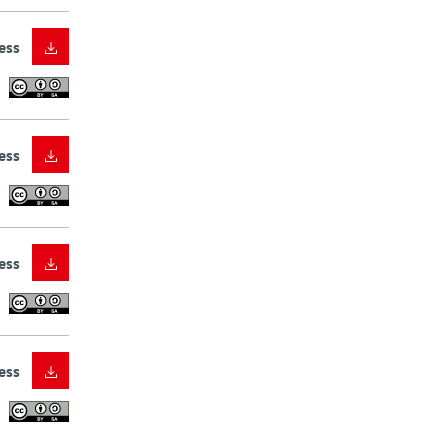
ess
ess
ess
ess