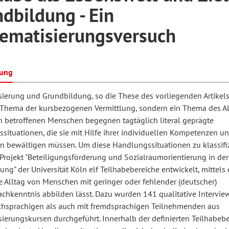
dbildung - Ein
ematisierungsversuch
hilosophie
oziale Arbeit
orum Erwachsenenbildung
Schule und Unterricht
bung
chul- und Unterrichtsforschung
AB-Forum
ierung und Grundbildung, so die These des vorliegenden Artikels, 
n Thema der kursbezogenen Vermittlung, sondern ein Thema des Al
ersonal- und
en betroffenen Menschen begegnen tagtäglich literal geprägte
oSch
situationen, die sie mit Hilfe ihrer individuellen Kompetenzen u
rganisationsentwicklung
n bewältigen müssen. Um diese Handlungssituationen zu klassifiz
Projekt "Beteiligungsförderung und Sozialraumorientierung in der
ng" der Universität Köln elf Teilhabebereiche entwickelt, mittels 
eminar
e Alltag von Menschen mit geringer oder fehlender (deutscher)
rachkenntnis abbilden lässt. Dazu wurden 141 qualitative Intervi
chsprachigen als auch mit fremdsprachigen Teilnehmenden aus
eitschrift für
sierungskursen durchgeführt. Innerhalb der definierten Teilhabeb
remdsprachenforschung