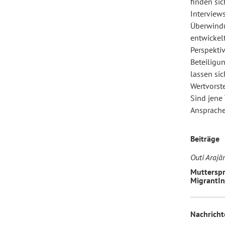
finden sic
Interviews
Überwindu
Forum Arbeitslehre
entwickel
Perspektiv
Beteiligu
lassen sic
Wertvorst
Sind jene
Ansprache
Beiträge
Outi Arajä
Mutterspr
MigrantI
Nachricht