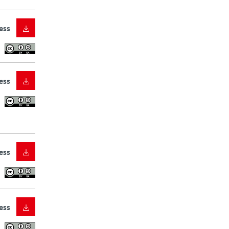
ess
ess
ess
ess