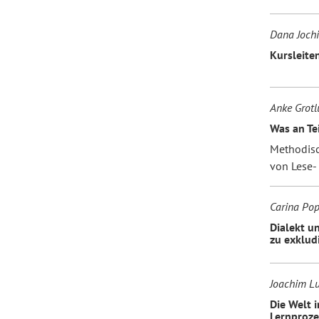
Dana Jochi
Kursleite
Anke Grotl
Was an Te
Methodisc
von Lese-
Carina Pop
Dialekt u
zu exklu
Joachim L
Die Welt 
Lernproze