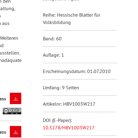
n den
taltung,
Reihe: Hessische Blätter für
o
Volksbildung
n aus
 Weiteren
Band: 60
nd
sstellen.
Auflage: 1
enadäquate
Erscheinungsdatum: 01.07.2010
Umfang: 9 Seiten
ess
Artikelnr: HBV1003W217
DOI (E-Paper):
10.3278/HBV1003W217
ess