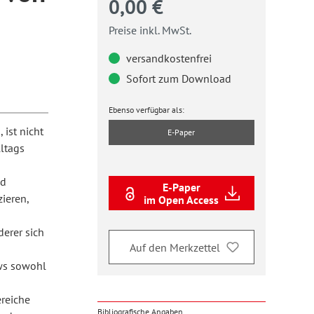
0,00 €
Preise inkl. MwSt.
versandkostenfrei
Sofort zum Download
Ebenso verfügbar als:
ist nicht
E-Paper
ltags
nd
E-Paper
ieren,
im Open Access
derer sich
Auf den Merkzettel
ews sowohl
ereiche
Bibliografische Angaben