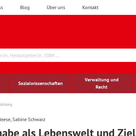
ss
Blog
Über uns
Kontakt
Verwaltung und
Sozialwissenschaften
Recht
sbildung
rchitektur
chreibwissenschaft
irchenrecht
lind-sehbehindert
Erwachsenenbildung
eese, Sabine Schwarz
habe als Lebenswelt und Ziel
ulturelle Bildung
rühkindliche Bildung
ochschule und Wissenschaft
assrecht
vb forum