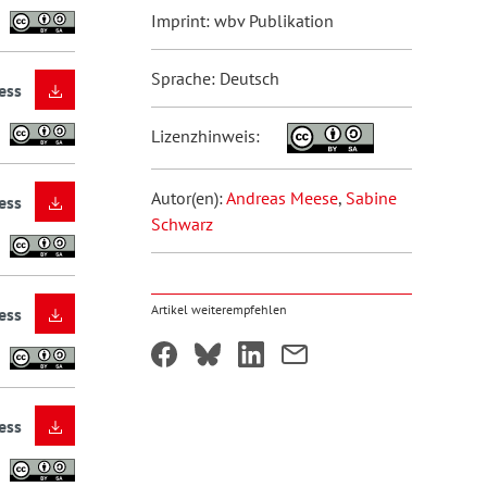
Imprint: wbv Publikation
Sprache: Deutsch
ess
Lizenzhinweis:
Autor(en):
Andreas Meese
,
Sabine
ess
Schwarz
Artikel weiterempfehlen
ess
ess