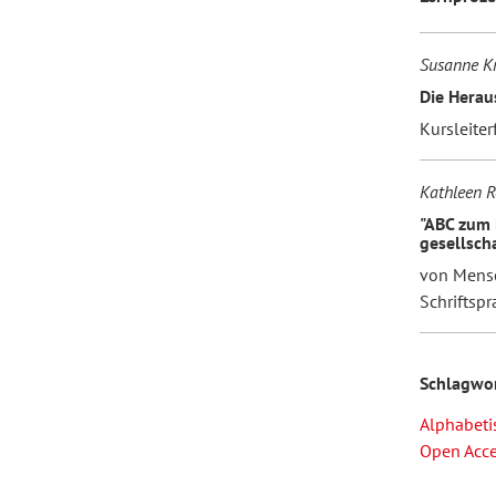
Susanne Kr
Die Herau
Kursleite
Kathleen R
"ABC zum 
gesellscha
von Mens
Schriftsp
Schlagwo
Alphabeti
Open Acc