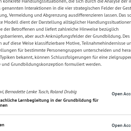
h konkrete Handlungssituationen, die sich durch die Analyse der i
 genannten Interaktionen in die vier strategischen Felder der Ges
ng, Vermeidung und Abgrenzung ausdifferenzieren lassen. Das s
te Modell dient der Darstellung alltäglicher Handlungssituatione
e der Betroffenen und liefert zahlreiche Hinweise bezüglich
ngsbarrieren, aber auch Anknüpfungsfelder der Grundbildung. Des
h auf diese Weise klassifizierbare Motive, Teilnahmehindernisse u
ellungen für bestimmte Personengruppen unterscheiden und herau
 Typiken bekannt, können Schlussfolgerungen für eine zielgrupp
 und Grundbildungskonzeption formuliert werden.
rvi, Bernadette Lenke Tusch, Roland Drubig
Open Acc
achliche Lernbegleitung in der Grundbildung für
nnen
en
Open Acc