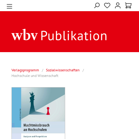
Verlagsprogramm
/
Sozialwissenschaften
/
Hochschule und Wissenschaft