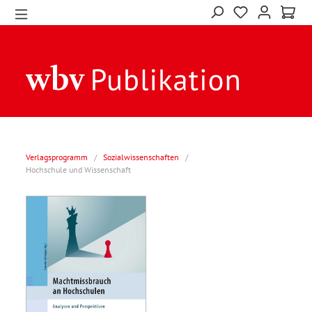
Verlagsprogramm
/
Sozialwissenschaften
/
Hochschule und Wissenschaft