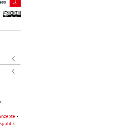
ess
onzepte
spolitik