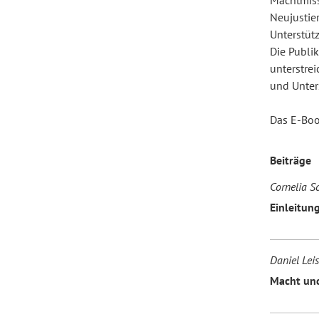
Machtmiss
Neujustie
Unterstütz
Forum Arbeitslehre
Die Publik
unterstre
und Unter
Das E-Boo
Beiträge
Cornelia 
Einleitun
Daniel Lei
Macht und