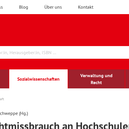
ss
Blog
Über uns
Kontakt
Verwaltung und
Sozialwissenschaften
Recht
aft
rchitektur
chreibwissenschaft
irchenrecht
lind-sehbehindert
Erwachsenenbildung
Schweppe (Hg.)
htmissbrauch an Hochschule
ulturelle Bildung
rühkindliche Bildung
ochschule und Wissenschaft
assrecht
vb forum