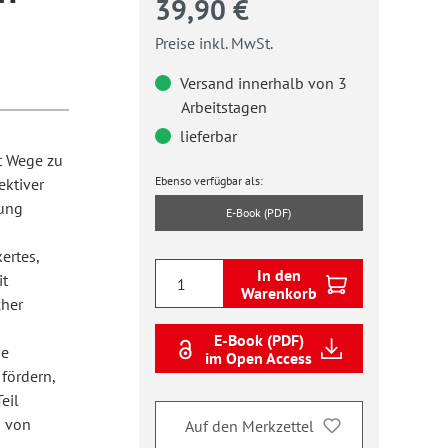
39,90 €
Preise inkl. MwSt.
Versand innerhalb von 3
Arbeitstagen
lieferbar
t Wege zu
Ebenso verfügbar als:
ektiver
ung
E-Book (PDF)
ertes,
In den
it
Warenkorb
cher
E-Book (PDF)
ie
im Open Access
fördern,
eil
g von
Auf den Merkzettel