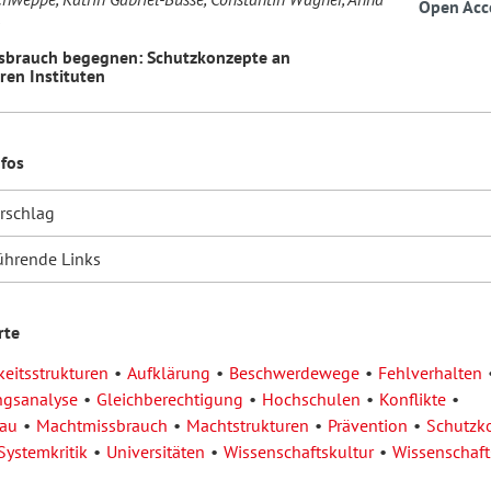
Open Acc
sbrauch begegnen: Schutzkonzepte an
ren Instituten
nfos
orschlag
ührende Links
rte
eitsstrukturen
Aufklärung
Beschwerdewege
Fehlverhalten
ngsanalyse
Gleichberechtigung
Hochschulen
Konflikte
au
Machtmissbrauch
Machtstrukturen
Prävention
Schutzk
Systemkritik
Universitäten
Wissenschaftskultur
Wissenschaft