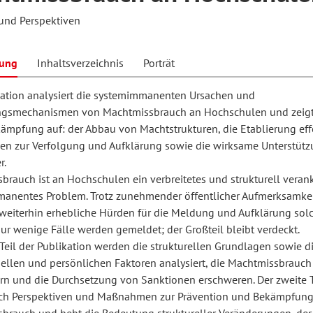
und Perspektiven
hilosophie
oziale Arbeit
orum Erwachsenenbildung
Schule und Unterricht
bung
Inhaltsverzeichnis
Porträt
kation analysiert die systemimmanenten Ursachen und
ngsmechanismen von Machtmissbrauch an Hochschulen und zeig
chul- und Unterrichtsforschung
AB-Forum
kämpfung auf: der Abbau von Machtstrukturen, die Etablierung eff
 zur Verfolgung und Aufklärung sowie die wirksame Unterstütz
ersonal- und
r.
oSch
rauch ist an Hochschulen ein verbreitetes und strukturell verank
rganisationsentwicklung
anentes Problem. Trotz zunehmender öffentlicher Aufmerksamke
weiterhin erhebliche Hürden für die Meldung und Aufklärung sol
Nur wenige Fälle werden gemeldet; der Großteil bleibt verdeckt.
eminar
Teil der Publikation werden die strukturellen Grundlagen sowie d
nellen und persönlichen Faktoren analysiert, die Machtmissbrauch 
ern und die Durchsetzung von Sanktionen erschweren. Der zweite T
eitschrift für
ch Perspektiven und Maßnahmen zur Prävention und Bekämpfun
remdsprachenforschung