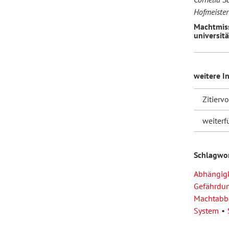
Hofmeister
Machtmis
universitä
weitere I
Zitierv
weiterf
Schlagwo
Abhängigk
Gefährdu
Machtabb
System