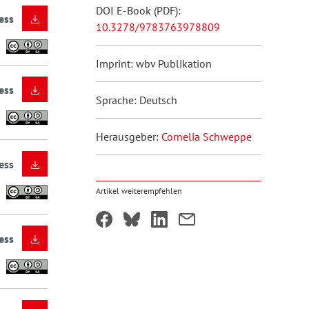
DOI E-Book (PDF):
ess
10.3278/9783763978809
Imprint: wbv Publikation
ess
Sprache: Deutsch
Herausgeber:
Cornelia Schweppe
ess
Artikel weiterempfehlen
ess