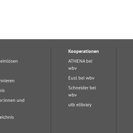
Kooperationen
einlösen
ATHENA bei
wbv
Eusl bei wbv
nnieren
Schneider bei
nis
wbv
or:innen und
utb elibrary
e
eichnis