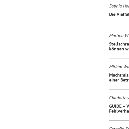
Sophia H
Die Vielf
Martina Wi
Stellschr
können wi
Miriam Wo
Machtmiss
einer Bet
Charlotte 
GUIDE – V
Fehlverha
Cornelia S