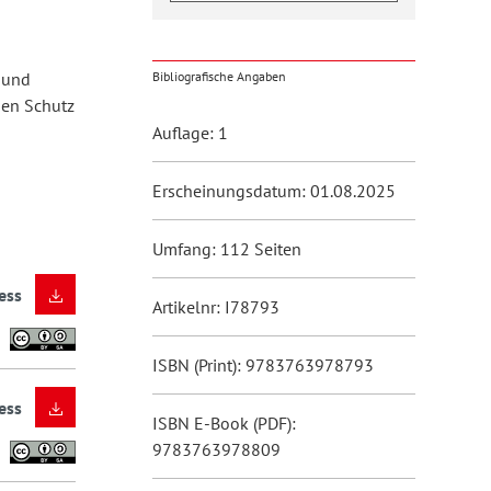
 und
Bibliografische Angaben
gen Schutz
Auflage: 1
Erscheinungsdatum: 01.08.2025
Umfang: 112 Seiten
ess
Artikelnr: I78793
ISBN (Print): 9783763978793
ess
ISBN E-Book (PDF):
9783763978809