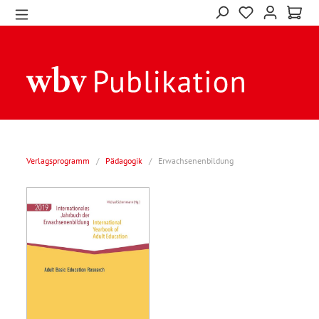
Verlagsprogramm
/
Pädagogik
/
Erwachsenenbildung