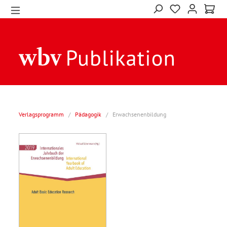
Verlagsprogramm
/
Pädagogik
/
Erwachsenenbildung