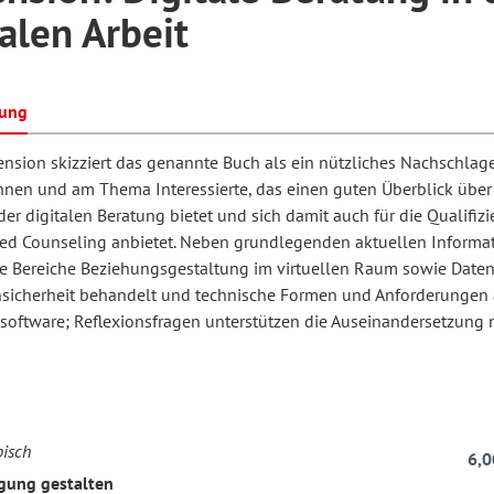
alen Arbeit
hilosophie
oziale Arbeit
orum Erwachsenenbildung
Schule und Unterricht
bung
ension skizziert das genannte Buch als ein nützliches Nachschlag
chul- und Unterrichtsforschung
AB-Forum
Innen und am Thema Interessierte, das einen guten Überblick über
der digitalen Beratung bietet und sich damit auch für die Qualifizi
ed Counseling anbietet. Neben grundlegenden aktuellen Informa
ersonal- und
e Bereiche Beziehungsgestaltung im virtuellen Raum sowie Date
oSch
rganisationsentwicklung
sicherheit behandelt und technische Formen und Anforderungen
software; Reflexionsfragen unterstützen die Auseinandersetzung 
eminar
eitschrift für
bisch
6,0
remdsprachenforschung
gung gestalten