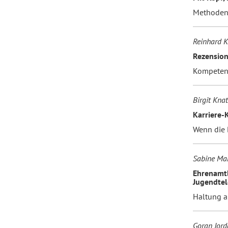
Methodenk
Reinhard 
Rezensio
Kompetenz
Birgit Kna
Karriere-
Wenn die 
Sabine Ma
Ehrenamtl
Jugendtel
Haltung a
Goran Jord