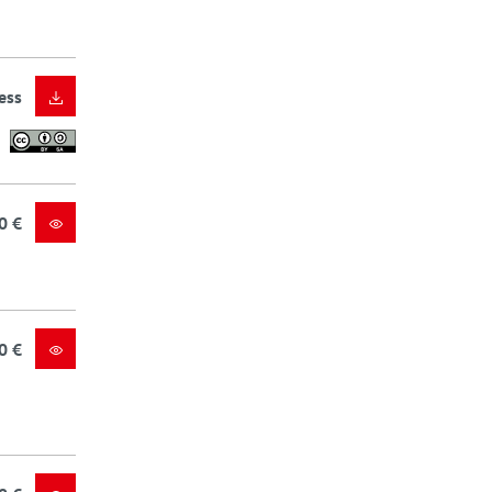
ess
0 €
0 €