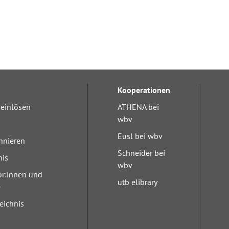
Kooperationen
einlösen
ATHENA bei
wbv
Eusl bei wbv
nnieren
Schneider bei
nis
wbv
or:innen und
utb elibrary
e
eichnis