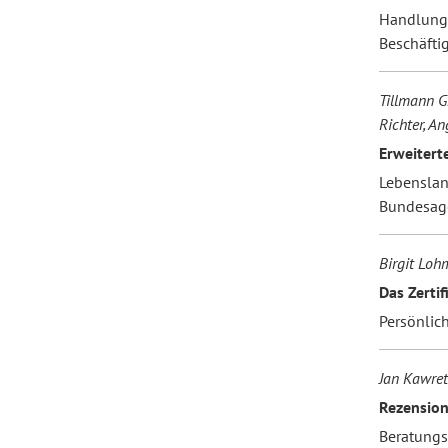
Handlungs
Beschäfti
Forum Arbeitslehre
Tillmann G
Richter, A
Erweiter
Lebenslan
Bundesagen
Birgit Lo
Das Zerti
Persönlic
Jan Kawret
Rezensio
Beratungs