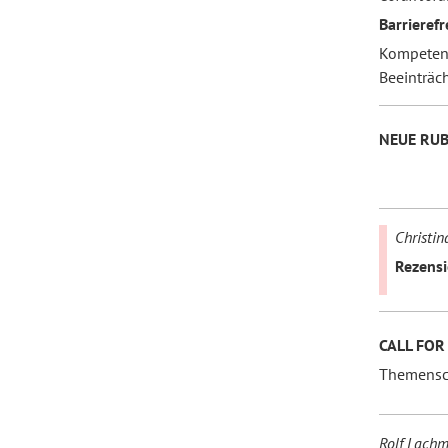
Barrierefr
Kompetenz
Beeinträc
NEUE RUB
Christi
Rezensi
CALL FOR
Themensc
Rolf Lach