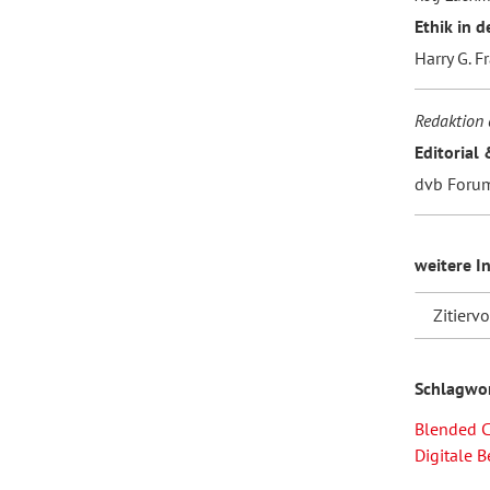
Ethik in 
Harry G. F
Redaktion 
Editorial 
dvb Foru
weitere I
Zitierv
Schlagwo
Blended C
Digitale 