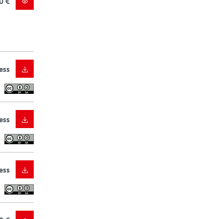
0 €
ess
ess
ess