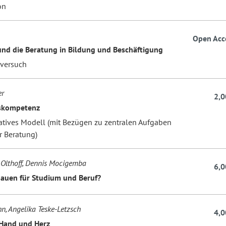
on
Open Acc
nd die Beratung in Bildung und Beschäftigung
tversuch
er
2,0
skompetenz
ratives Modell (mit Bezügen zu zentralen Aufgaben
r Beratung)
Olthoff, Dennis Mocigemba
6,0
hauen für Studium und Beruf?
hn, Angelika Teske-Letzsch
4,0
 Hand und Herz