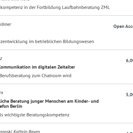
ompetenz in der Fortbildung Laufbahnberatung ZML
Krämer
Open Acc
n
entwicklung im betrieblichen Bildungswesen
tz
6,0
Kommunikation im digitalen Zeitalter
Berufsberatung zum Chatroom wird
rx
5,0
iche Beratung junger Menschen am Kinder- und
efon Berlin
ls wichtigste Beratungskompetenz
anoski, Kathrin Raven