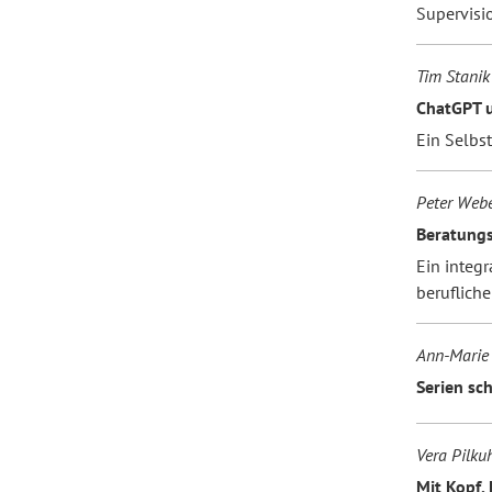
Supervisi
Tim Stanik
ChatGPT u
Ein Selbs
Peter Web
Beratung
Ein integ
berufliche
Ann-Marie 
Serien sc
Vera Pilku
Mit Kopf,