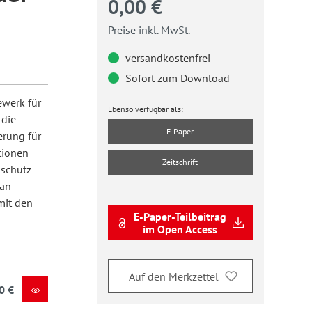
0,00 €
Preise inkl. MwSt.
versandkostenfrei
Sofort zum Download
ewerk für
Ebenso verfügbar als:
 die
E-Paper
erung für
tionen
Zeitschrift
nschutz
 an
mit den
E-Paper-Teilbeitrag
im Open Access
Auf den Merkzettel
0 €