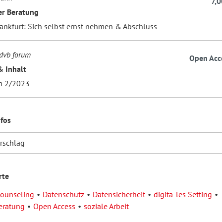
7,0
der Beratung
rankfurt: Sich selbst ernst nehmen & Abschluss
dvb forum
Open Acc
& Inhalt
m 2/2023
nfos
orschlag
rte
ounseling
Datenschutz
Datensicherheit
digita-les Setting
Beratung
Open Access
soziale Arbeit