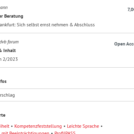
mann
7,0
der Beratung
rankfurt: Sich selbst ernst nehmen & Abschluss
dvb forum
Open Acc
& Inhalt
m 2/2023
nfos
orschlag
rte
iheit
Kompetenzfeststellung
Leichte Sprache
mit Beeinträchtigungen
ProfilPASS