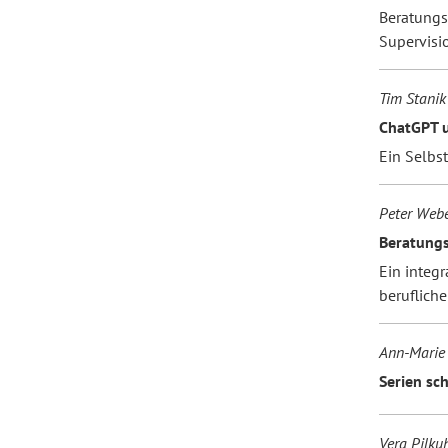
Beratungs
Supervisi
Tim Stanik
ChatGPT u
Ein Selbs
Peter Web
Beratung
Ein integ
berufliche
Ann-Marie 
Serien sc
Vera Pilku