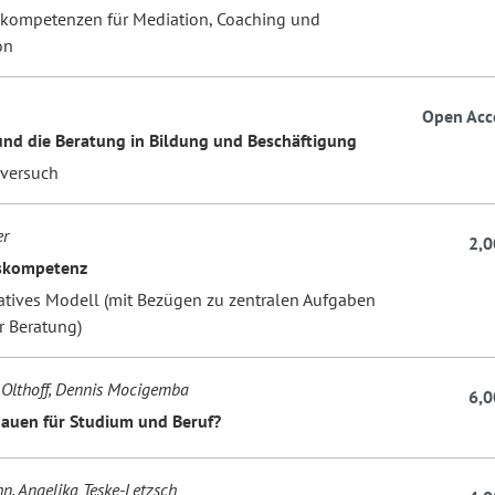
kompetenzen für Mediation, Coaching und
on
Open Acc
nd die Beratung in Bildung und Beschäftigung
tversuch
er
2,0
skompetenz
ratives Modell (mit Bezügen zu zentralen Aufgaben
r Beratung)
Olthoff, Dennis Mocigemba
6,0
hauen für Studium und Beruf?
hn, Angelika Teske-Letzsch