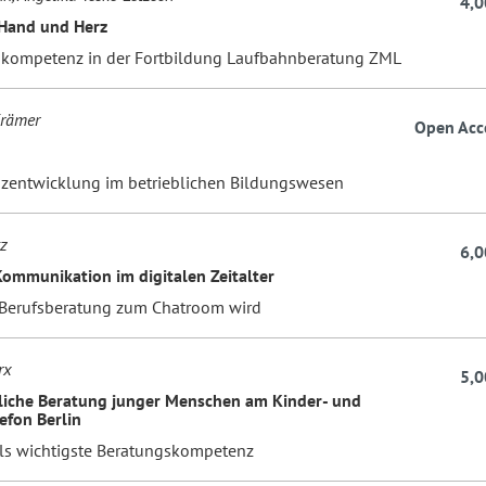
4,0
 Hand und Herz
ompetenz in der Fortbildung Laufbahnberatung ZML
Krämer
Open Acc
n
entwicklung im betrieblichen Bildungswesen
tz
6,0
Kommunikation im digitalen Zeitalter
Berufsberatung zum Chatroom wird
rx
5,0
iche Beratung junger Menschen am Kinder- und
efon Berlin
ls wichtigste Beratungskompetenz