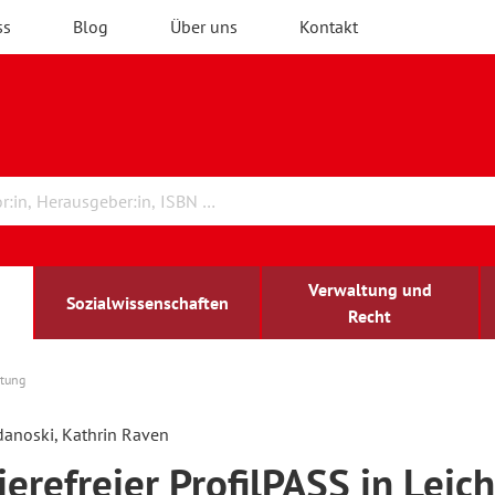
ss
Blog
Über uns
Kontakt
Verwaltung und
Sozialwissenschaften
Recht
atung
rchitektur
chreibwissenschaft
irchenrecht
lind-sehbehindert
Erwachsenenbildung
danoski, Kathrin Raven
ierefreier ProfilPASS in Leich
ulturelle Bildung
rühkindliche Bildung
ochschule und Wissenschaft
assrecht
vb forum