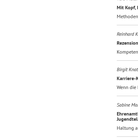
Mit Kopf,
Methodenk
Reinhard 
Rezensio
Kompetenz
Birgit Kna
Karriere-
Wenn die 
Sabine Ma
Ehrenamtl
Jugendtel
Haltung a