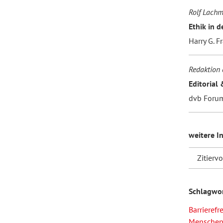
Rolf Lach
Ethik in 
Harry G. F
Redaktion 
Editorial 
dvb Foru
weitere I
Zitierv
Schlagwo
Barrierefre
Menschen 