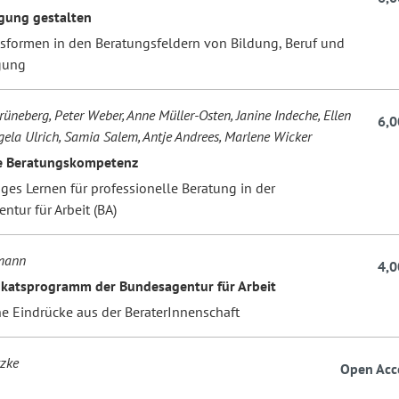
gung gestalten
formen in den Beratungsfeldern von Bildung, Beruf und
gung
rüneberg, Peter Weber, Anne Müller-Osten, Janine Indeche, Ellen
6,0
ngela Ulrich, Samia Salem, Antje Andrees, Marlene Wicker
te Beratungskompetenz
ges Lernen für professionelle Beratung in der
tur für Arbeit (BA)
hmann
4,0
fikatsprogramm der Bundesagentur für Arbeit
he Eindrücke aus der BeraterInnenschaft
zke
Open Acc
n