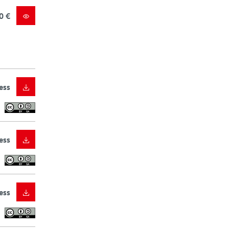
0 €
ess
ess
ess