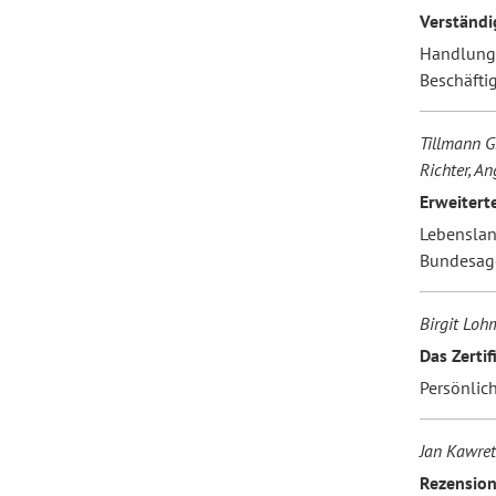
Verständi
Handlungs
Forum Arbeitslehre
Beschäfti
Tillmann G
Richter, A
Erweiter
Lebenslan
Bundesagen
Birgit Lo
Das Zerti
Persönlic
Jan Kawret
Rezensio