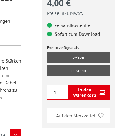
4,00 €
Preise inkl. MwSt.
ungen
versandkostenfrei
Sofort zum Download
Ebenso verfügbar als:
E-Paper
re Stärken
lten
Zeitschrift
en mit
n. Dabei
In den
hrens zu
Warenkorb
s
Auf den Merkzettel
0 €