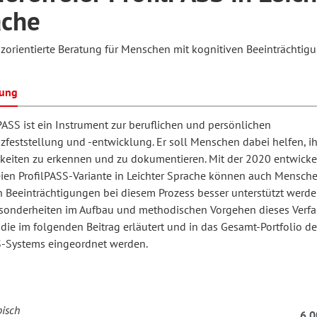
ache
orientierte Beratung für Menschen mit kognitiven Beeinträchtig
hilosophie
oziale Arbeit
orum Erwachsenenbildung
Schule und Unterricht
bung
chul- und Unterrichtsforschung
AB-Forum
PASS ist ein Instrument zur beruflichen und persönlichen
feststellung und -entwicklung. Er soll Menschen dabei helfen, ih
keiten zu erkennen und zu dokumentieren. Mit der 2020 entwicke
ersonal- und
oSch
reien ProfilPASS-Variante in Leichter Sprache können auch Mensch
rganisationsentwicklung
n Beeinträchtigungen bei diesem Prozess besser unterstützt werde
esonderheiten im Aufbau und methodischen Vorgehen dieses Verfa
die im folgenden Beitrag erläutert und in das Gesamt-Portfolio de
eminar
S-Systems eingeordnet werden.
eitschrift für
remdsprachenforschung
bisch
6,0