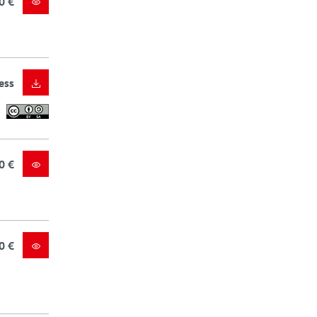
0 €
ess
0 €
0 €