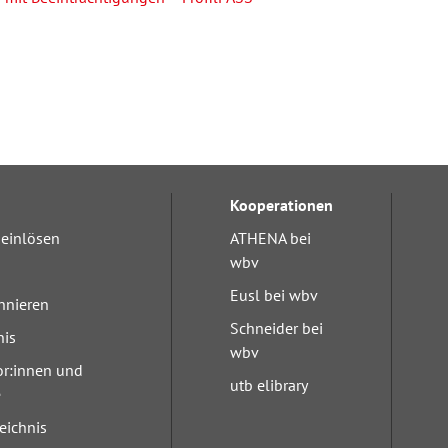
Kooperationen
einlösen
ATHENA bei
wbv
Eusl bei wbv
nnieren
Schneider bei
nis
wbv
or:innen und
utb elibrary
e
eichnis