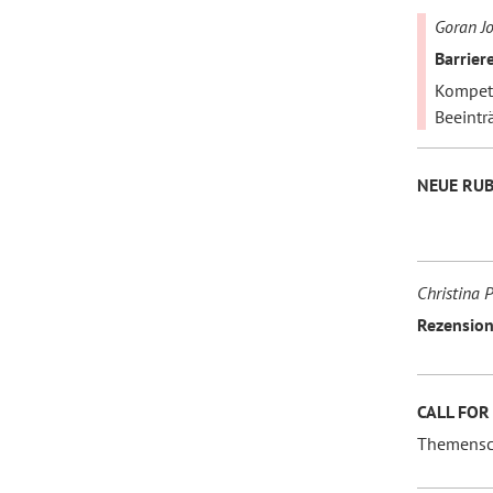
Goran Jo
Barrier
Kompete
Beeintr
NEUE RUB
Christina 
Rezension:
CALL FOR
Themensc