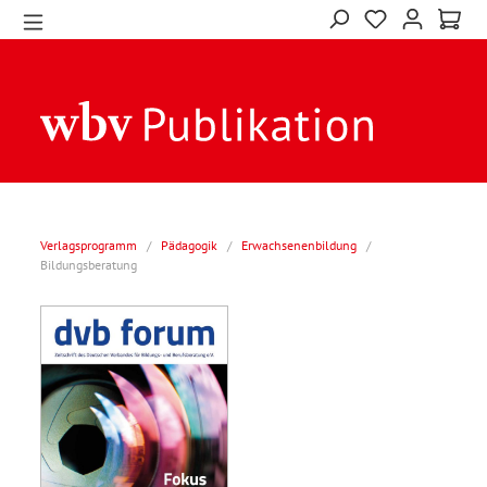
Verlagsprogramm
/
Pädagogik
/
Erwachsenenbildung
/
Bildungsberatung