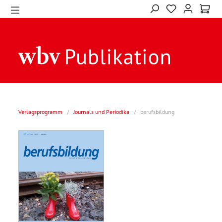
Verlagsprogramm
/
Journals und Periodika
/
berufsbildung