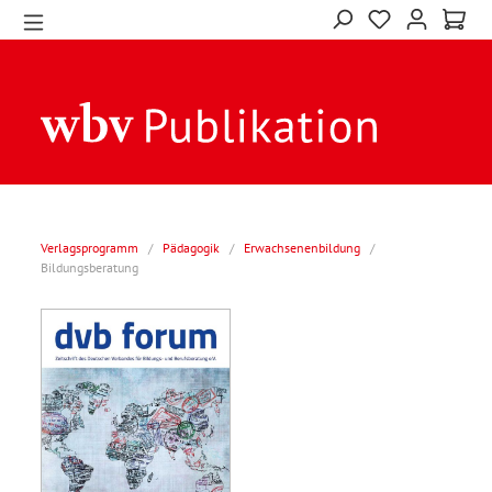
Verlagsprogramm
/
Pädagogik
/
Erwachsenenbildung
/
Bildungsberatung