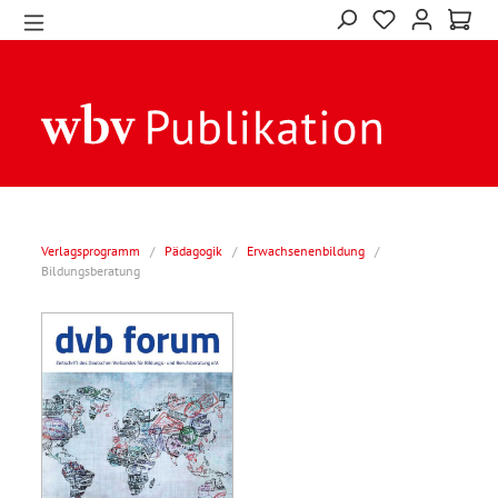
Verlagsprogramm
/
Pädagogik
/
Erwachsenenbildung
/
Bildungsberatung