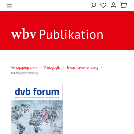
Verlagsprogramm
/
Pädagogik
/
Erwachsenenbildung
/
Bildungsberatung