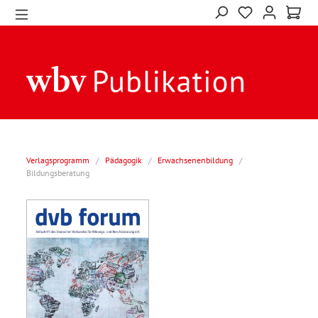
Verlagsprogramm
/
Pädagogik
/
Erwachsenenbildung
/
Bildungsberatung