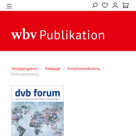
Verlagsprogramm
/
Pädagogik
/
Erwachsenenbildung
/
Bildungsberatung