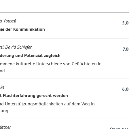
 Yousefi
5,0
gie der Kommunikation
si, David Schiefer
7,0
derung und Potenzial zugleich
mene kulturelle Unterschiede von Geflüchteten in
and
nke
6,0
t Fluchterfahrung gerecht werden
d Unterstützungsmöglichkeiten auf dem Weg in
gung
üttner