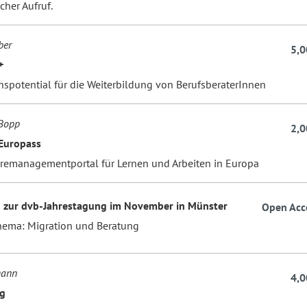
scher Aufruf.
ber
5,0
+
nspotential für die Weiterbildung von BerufsberaterInnen
 Bopp
2,0
Europass
eremanagementportal für Lernen und Arbeiten in Europa
 zur dvb-Jahrestagung im November in Münster
Open Acc
ema: Migration und Beratung
mann
4,0
g