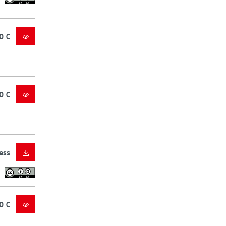
0 €
0 €
ess
0 €