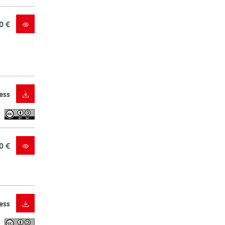
0 €
ess
0 €
ess