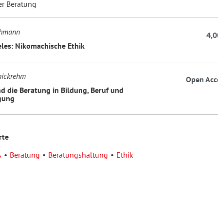
er Beratung
chmann
4,0
eles: Nikomachische Ethik
nickrehm
Open Acc
d die Beratung in Bildung, Beruf und
gung
rte
s
Beratung
Beratungshaltung
Ethik