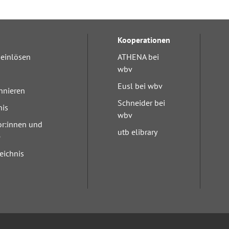
Kooperationen
einlösen
ATHENA bei
wbv
Eusl bei wbv
nnieren
Schneider bei
nis
wbv
or:innen und
utb elibrary
e
eichnis