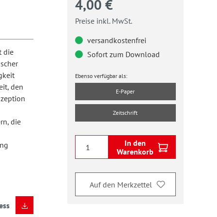
4,00 €
Preise inkl. MwSt.
versandkostenfrei
 die
Sofort zum Download
ischer
gkeit
Ebenso verfügbar als:
it, den
E-Paper
zeption
Zeitschrift
rn, die
In den
ung
Warenkorb
Auf den Merkzettel
ess