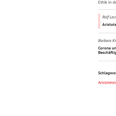
Ethik in d
Rolf La
Aristot
Barbara K
Corona un
Beschäfti
Schlagwo
Aristotele