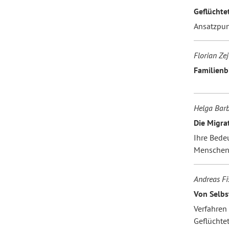
Geflüchte
Ansatzpun
Florian Ze
Familienb
Helga Bar
Die Migra
Ihre Bede
Menschen 
Andreas Fis
Von Selbs
Verfahren
Geflüchte