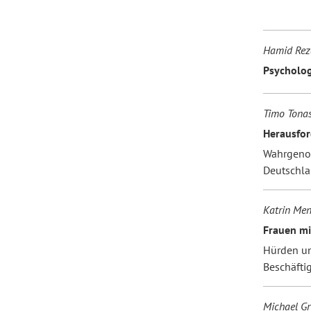
Forum Arbeitslehre
Hamid Reza
Psycholo
Timo Tonas
Herausfor
Wahrgenom
Deutschl
Katrin Me
Frauen mi
Hürden un
Beschäfti
Michael Gr