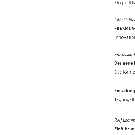
Ein politi
Julia Schie
ERASMUS
Innovatio
Franziska
Der neue 
Das Karri
Einladung
Tagungsth
Rolf Lach
Einführun