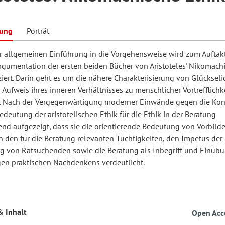
bung
Porträt
hilosophie
oziale Arbeit
orum Erwachsenenbildung
Schule und Unterricht
r allgemeinen Einführung in die Vorgehensweise wird zum Auftakt
Argumentation der ersten beiden Bücher von Aristoteles' Nikomach
ziert. Darin geht es um die nähere Charakterisierung von Glückseli
chul- und Unterrichtsforschung
AB-Forum
Aufweis ihres inneren Verhältnisses zu menschlicher Vortrefflichke
 Nach der Vergegenwärtigung moderner Einwände gegen die Kon
edeutung der aristotelischen Ethik für die Ethik in der Beratung
ersonal- und
oSch
nd aufgezeigt, dass sie die orientierende Bedeutung von Vorbilde
rganisationsentwicklung
h den für die Beratung relevanten Tüchtigkeiten, den Impetus der
ng von Ratsuchenden sowie die Beratung als Inbegriff und Einüb
gen praktischen Nachdenkens verdeutlicht.
eminar
eitschrift für
& Inhalt
Open Acc
remdsprachenforschung