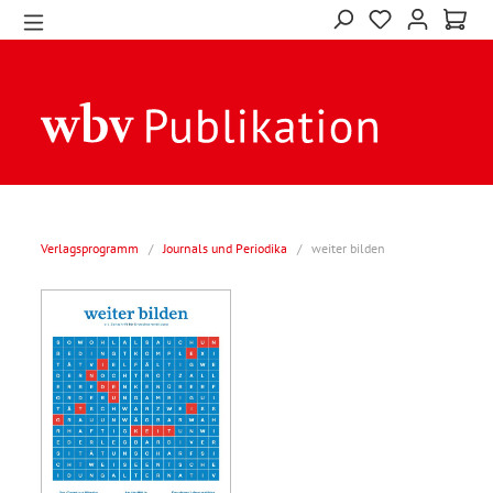
Verlagsprogramm
/
Journals und Periodika
/
weiter bilden