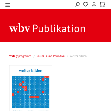
Verlagsprogramm
/
Journals und Periodika
/
weiter bilden