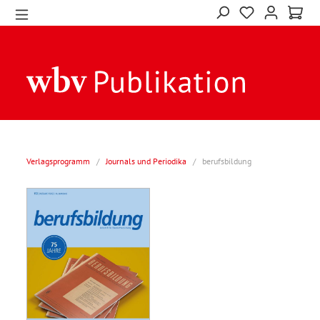
Verlagsprogramm
/
Journals und Periodika
/
berufsbildung