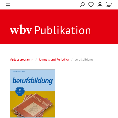
Verlagsprogramm
/
Journals und Periodika
/
berufsbildung