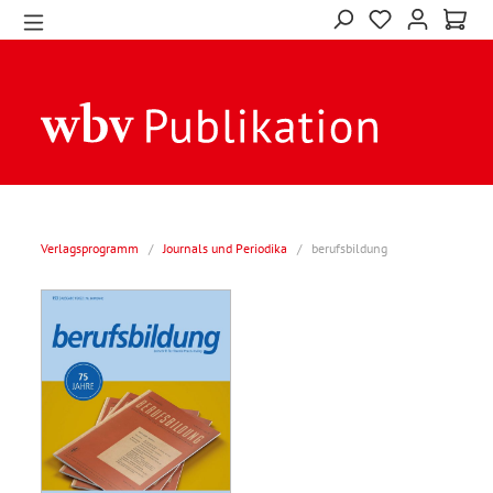
Verlagsprogramm
/
Journals und Periodika
/
berufsbildung