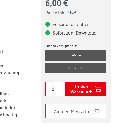
6,00 €
Preise inkl. MwSt.
versandkostenfrei
Sofort zum Download
Ebenso verfügbar als:
ich
E-Paper
den
Zeitschrift
er Zugang,
In den
Warenkorb
diges
erk
mate für
Auf den Merkzettel
achhaltig