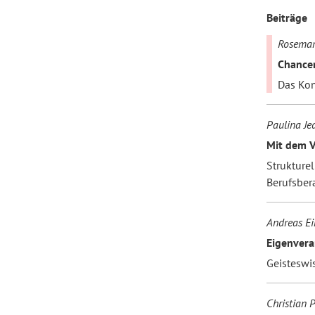
Beiträge
Forum Arbeitslehre
Rosemari
Chancen
Das Kon
Paulina Je
Mit dem V
Strukturel
Berufsber
Andreas E
Eigenvera
Geisteswi
Christian P