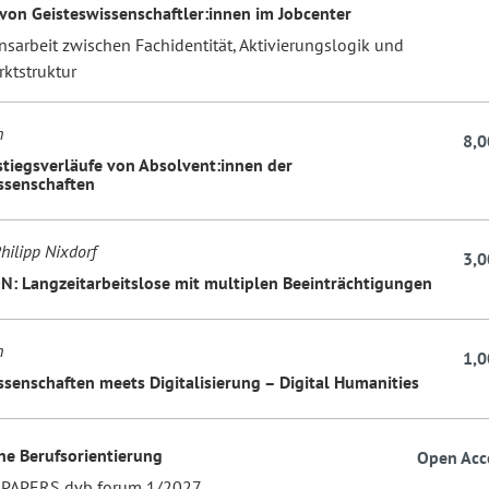
von Geisteswissenschaftler:innen im Jobcenter
nsarbeit zwischen Fachidentität, Aktivierungslogik und
ktstruktur
h
8,0
stiegsverläufe von Absolvent:innen der
ssenschaften
hilipp Nixdorf
3,0
: Langzeitarbeitslose mit multiplen Beeinträchtigungen
h
1,0
ssenschaften meets Digitalisierung – Digital Humanities
che Berufsorientierung
Open Acc
 PAPERS dvb forum 1/2027