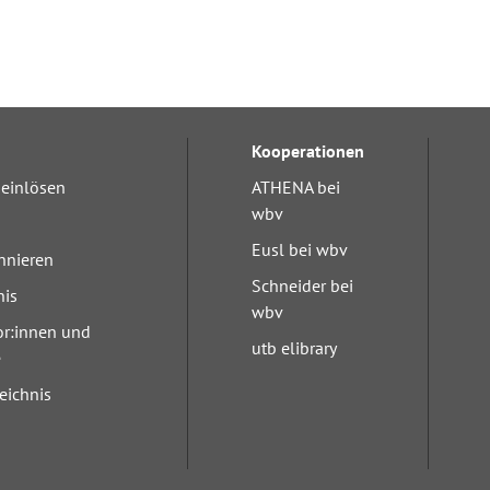
Kooperationen
einlösen
ATHENA bei
wbv
Eusl bei wbv
nnieren
Schneider bei
nis
wbv
or:innen und
utb elibrary
e
eichnis