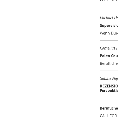
Michael H
Supervisi
Wenn Durc
Cornelius 
Paleo Cou
Berufliche
Sabine Naj
REZENSION
Perspekti
Beruflich
CALL FOR