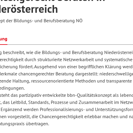
erösterreich
pt der Bildungs- und Berufsberatung NÖ
hilosophie
oziale Arbeit
orum Erwachsenenbildung
Schule und Unterricht
bung
chul- und Unterrichtsforschung
AB-Forum
g beschreibt, wie die Bildungs- und Berufsberatung Niederösterre
rechtigkeit durch strukturierte Netzwerkarbeit und systematische
sicherung fördert. Ausgehend von einer begrifflichen Klärung wer
ersonal- und
oSch
Merkmale chancengerechter Beratung dargestellt: niederschwellig
rganisationsentwicklung
zende Haltung, ressourcenorientierte Methoden und transparente
dingungen.
teht das partizipativ entwickelte bbn-Qualitätskonzept als leben
eminar
 das Leitbild, Standards, Prozesse und Zusammenarbeit im Netzw
. Ergänzend werden Professionalisierungs- und Unterstützungsfor
nnen vorgestellt, die Chancengerechtigkeit erlebbar machen und n
eitschrift für
atungspraxis übertragen.
remdsprachenforschung