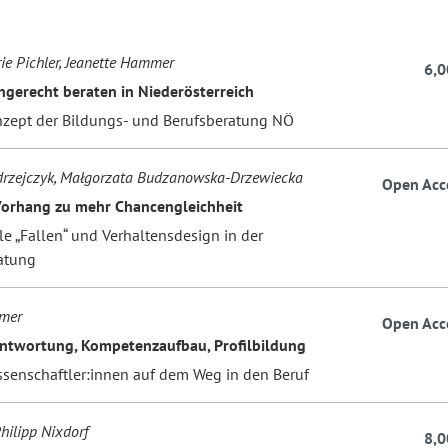
e Pichler, Jeanette Hammer
6,0
gerecht beraten in Niederösterreich
zept der Bildungs- und Berufsberatung NÖ
drzejczyk, Małgorzata Budzanowska-Drzewiecka
Open Acc
orhang zu mehr Chancengleichheit
le „Fallen“ und Verhaltensdesign in der
atung
imer
Open Acc
ntwortung, Kompetenzaufbau, Profilbildung
ssenschaftler:innen auf dem Weg in den Beruf
hilipp Nixdorf
8,0