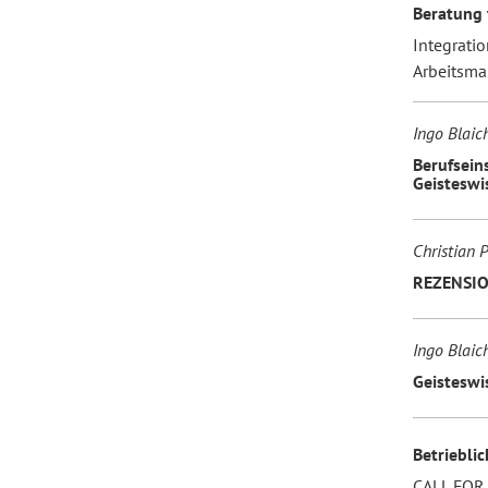
Beratung 
Integratio
Arbeitsmar
Ingo Blaic
Berufsein
Geisteswi
Christian P
REZENSION
Ingo Blaic
Geisteswi
Betriebli
CALL FOR