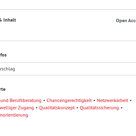
& Inhalt
Open Acc
nfos
orschlag
rte
 und Berufsberatung
Chancengerechtigkeit
Netzwerkarbeit
welliger Zugang
Qualitätskonzept
Qualitätssicherung
norientierung