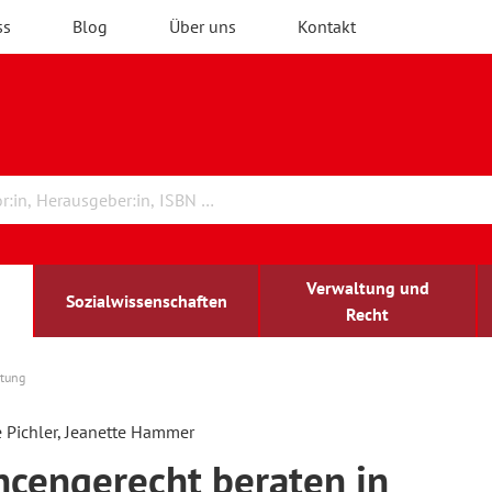
ss
Blog
Über uns
Kontakt
Verwaltung und
Sozialwissenschaften
Recht
atung
rchitektur
chreibwissenschaft
irchenrecht
lind-sehbehindert
Erwachsenenbildung
 Pichler, Jeanette Hammer
cengerecht beraten in
ulturelle Bildung
rühkindliche Bildung
ochschule und Wissenschaft
assrecht
vb forum