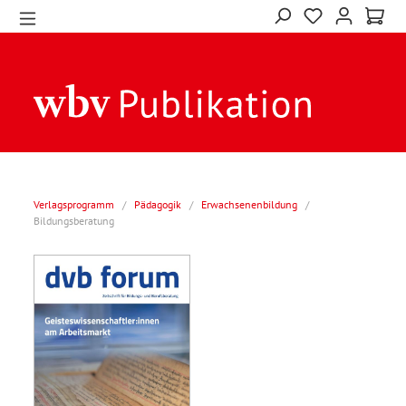
Verlagsprogramm
/
Pädagogik
/
Erwachsenenbildung
/
Bildungsberatung