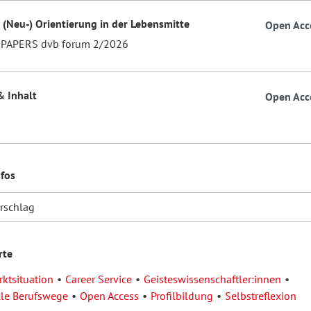
e (Neu-) Orientierung in der Lebensmitte
Open Acc
 PAPERS dvb forum 2/2026
& Inhalt
Open Acc
nfos
orschlag
rte
rktsituation
Career Service
Geisteswissenschaftler:innen
lle Berufswege
Open Access
Profilbildung
Selbstreflexion