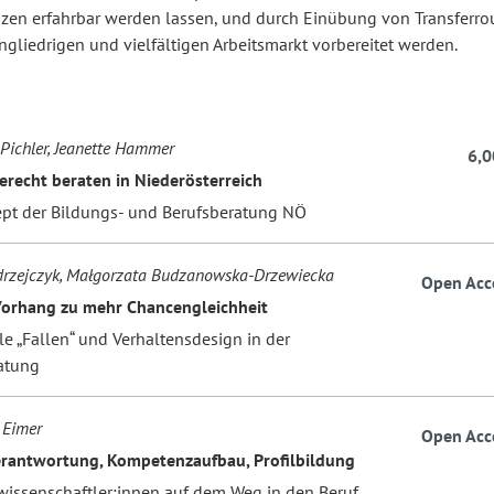
en erfahrbar werden lassen, und durch Einübung von Transferrou
ngliedrigen und vielfältigen Arbeitsmarkt vorbereitet werden.
Pichler, Jeanette Hammer
6,0
recht beraten in Niederösterreich
pt der Bildungs- und Berufsberatung NÖ
drzejczyk, Małgorzata Budzanowska-Drzewiecka
Open Acc
orhang zu mehr Chancengleichheit
le „Fallen“ und Verhaltensdesign in der
atung
 Eimer
Open Acc
rantwortung, Kompetenzaufbau, Profilbildung
wissenschaftler:innen auf dem Weg in den Beruf