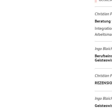
Christian P
Beratung 
Integratio
Arbeitsmar
Ingo Blaic
Berufsein
Geisteswi
Christian P
REZENSION
Ingo Blaic
Geisteswi