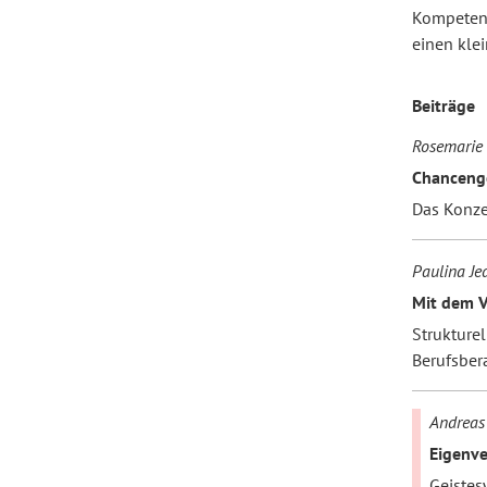
Kompetenz
einen klei
Forum Arbeitslehre
Beiträge
Rosemarie 
Chancenge
Das Konze
Paulina Je
Mit dem V
Strukturel
Berufsber
Andreas
Eigenve
Geistes