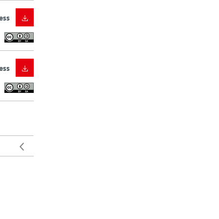
ess
ess