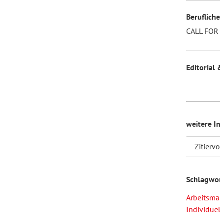
Beruflich
CALL FOR
Editorial 
weitere I
Zitierv
Schlagwo
Arbeitsma
Individue