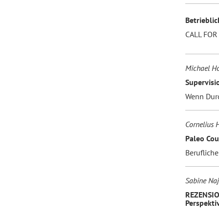
Betriebli
CALL FOR
Michael H
Supervisi
Wenn Durc
Cornelius 
Paleo Cou
Berufliche
Sabine Naj
REZENSION
Perspekti