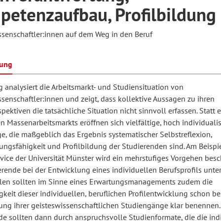
etenzaufbau, Profilbildung
ssenschaftler:innen auf dem Weg in den Beruf
hilosophie
oziale Arbeit
orum Erwachsenenbildung
Schule und Unterricht
bung
chul- und Unterrichtsforschung
AB-Forum
g analysiert die Arbeitsmarkt- und Studiensituation von
senschaftler:innen und zeigt, dass kollektive Aussagen zu ihren
pektiven die tatsächliche Situation nicht sinnvoll erfassen. Statt e
ersonal- und
oSch
 Massenarbeitsmarkts eröffnen sich vielfältige, hoch individualis
rganisationsentwicklung
e, die maßgeblich das Ergebnis systematischer Selbstreflexion,
ungsfähigkeit und Profilbildung der Studierenden sind. Am Beispi
rvice der Universität Münster wird ein mehrstufiges Vorgehen besc
eminar
rende bei der Entwicklung eines individuellen Berufsprofils unters
en sollten im Sinne eines Erwartungsmanagements zudem die
eit dieser individuellen, beruflichen Profilentwicklung schon be
eitschrift für
ung ihrer geisteswissenschaftlichen Studiengänge klar benennen
remdsprachenforschung
de sollten dann durch anspruchsvolle Studienformate, die die ind