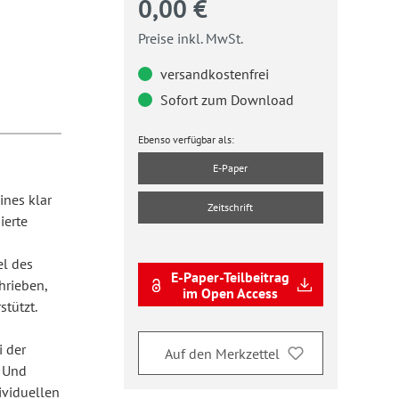
0,00 €
Preise inkl. MwSt.
versandkostenfrei
Sofort zum Download
Ebenso verfügbar als:
E-Paper
ines klar
Zeitschrift
ierte
el des
E-Paper-Teilbeitrag
hrieben,
im Open Access
tützt.
i der
Auf den Merkzettel
. Und
ividuellen