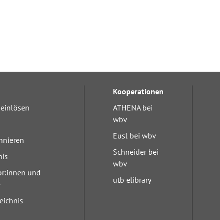
Kooperationen
einlösen
ATHENA bei
wbv
Eusl bei wbv
nnieren
Schneider bei
nis
wbv
or:innen und
utb elibrary
e
eichnis