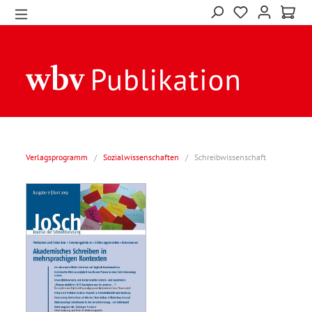
Verlagsprogramm
/
Sozialwissenschaften
/
Schreibwissenschaft