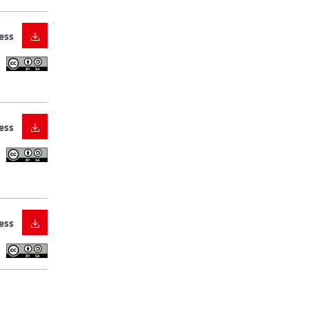
ess
ess
ess