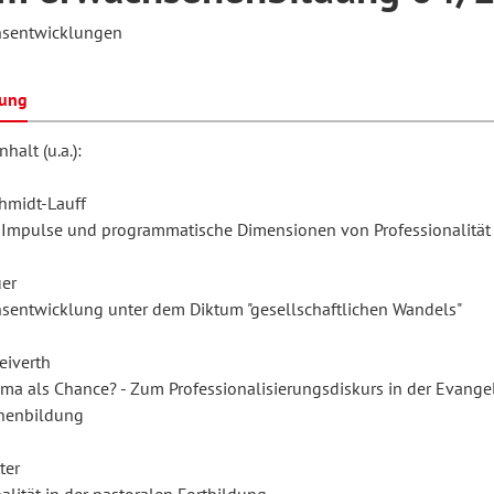
nsentwicklungen
hilosophie
oziale Arbeit
orum Erwachsenenbildung
Schule und Unterricht
bung
halt (u.a.):
chul- und Unterrichtsforschung
AB-Forum
hmidt-Lauff
e Impulse und programmatische Dimensionen von Professionalität
ersonal- und
oSch
er
rganisationsentwicklung
nsentwicklung unter dem Diktum "gesellschaftlichen Wandels"
eiverth
eminar
ma als Chance? - Zum Professionalisierungsdiskurs in der Evange
nenbildung
eitschrift für
ter
remdsprachenforschung