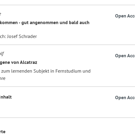
e
Open Acc
ekommen - gut angenommen und bald auch
ch: Josef Schrader
lf
Open Acc
gene von Alcatraz
zum lernenden Subjekt in Fernstudium und
hre
 Inhalt
Open Acc
rte