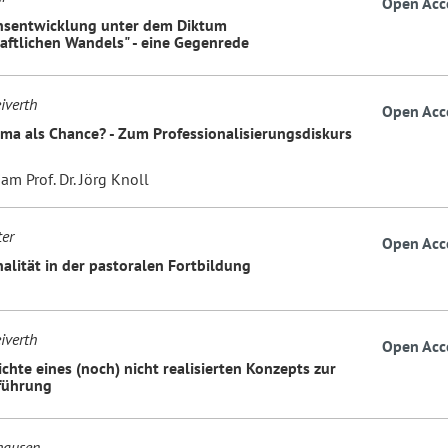
Open Acc
nsentwicklung unter dem Diktum
haftlichen Wandels" - eine Gegenrede
iverth
Open Acc
ma als Chance? - Zum Professionalisierungsdiskurs
m Prof. Dr. Jörg Knoll
ter
Open Acc
nalität in der pastoralen Fortbildung
iverth
Open Acc
chte eines (noch) nicht realisierten Konzepts zur
führung
hausen