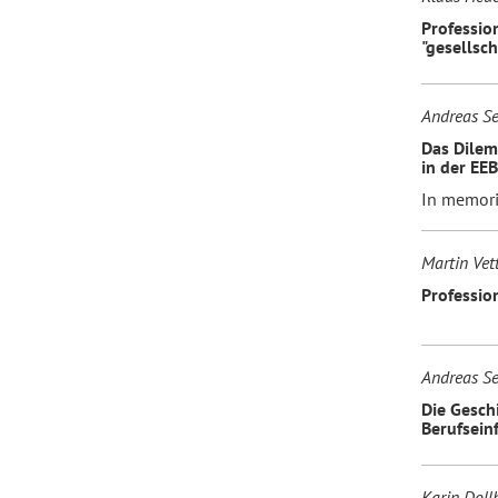
Professio
"gesellsc
Andreas Se
Das Dilem
in der EEB
In memoria
Martin Vet
Professio
Andreas Se
Die Geschi
Berufsein
Karin Doll