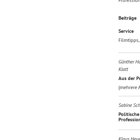
Profession
Beiträge
Forum Arbeitslehre
Service
Filmtipps
Günther Ho
Klatt
Aus der P
(mehrere A
Sabine Sch
Politisch
Profession
Klaus Heue