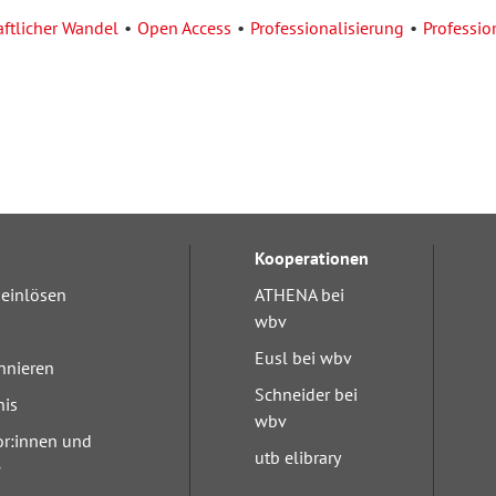
aftlicher Wandel
Open Access
Professionalisierung
Profession
Kooperationen
einlösen
ATHENA bei
wbv
Eusl bei wbv
nnieren
Schneider bei
nis
wbv
or:innen und
utb elibrary
e