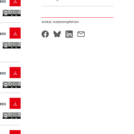
ess
Artikel weiterempfehlen
ess
ess
ess