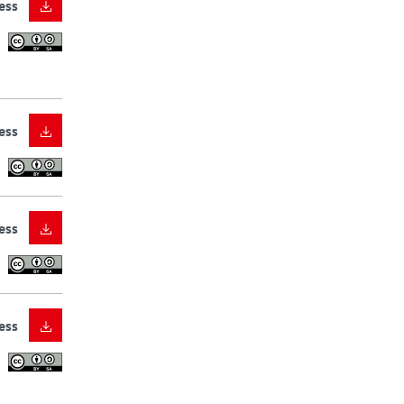
ess
ess
ess
ess