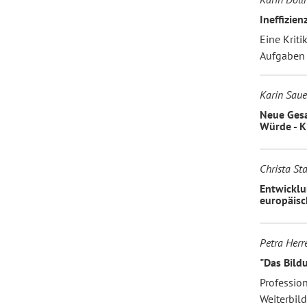
Ineffizie
Eine Kriti
Aufgaben
Karin Saue
Neue Gesa
Würde - K
Christa St
Entwicklu
europäisc
Petra Herr
"Das Bild
Professio
Weiterbil