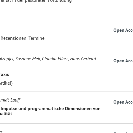
alität in der pastoralen Fortbildung
Open Acc
, Rezensionen, Termine
lzapfel, Susanne Meir, Claudia Eliass, Hans-Gerhard
Open Acc
raxis
rtikel)
midt-Lauff
Open Acc
e Impulse und programmatische Dimensionen von
alität
r