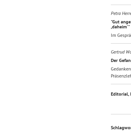
Petra Herr
"Gut ang
,daheim'"
Im Gesprä
Gertrud Wo
Der Gefan
Gedanken 
Präsenzle
Editorial,
Schlagwo